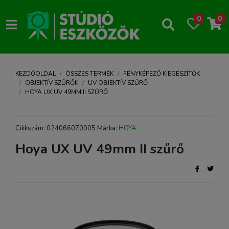
0
0
KEZDŐOLDAL
ÖSSZES TERMÉK
FÉNYKÉPEZŐ KIEGÉSZÍTŐK
OBJEKTÍV SZŰRŐK
UV OBJEKTÍV SZŰRŐ
HOYA UX UV 49MM II SZŰRŐ
Cikkszám: 024066070005 Márka:
HOYA
Hoya UX UV 49mm II szűrő