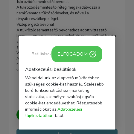
Tükröződésmentesítő bevonat
A tükröződésmentesítő réteg megakadályozza a
nemkívánatos tükröződéseket, és növeli a
fényáteresztőképeséget.
Vízlepergető bevonat
A ttükröződésmentesítő bevonathoz adott víztaszító
bevonat lepergeti a vízcseppeket, és egyszerűbbé teszi a
szűrő felületének megtisztítását a por- és egyéb
szennyeződésektől, pl. ujjlenyomattól.
Vékony szűrőfoglalat
ELFOGADOM
Beállítások
A vékony szűrőfoglalat biztosítja, hogy még
nagylátószögű objektívek esetén se következzen be
Adatkezelési beállítások
vinnyettálás.
Weboldalunk az alapvető működéshez
szükséges cookie-kat használ. Szélesebb
körű funkcionalitáshoz (marketing,
statisztika, személyre szabás) egyéb
cookie-kat engedélyezhet. Részletesebb
információkat az
Adatkezelési
Kérdésed van?
Írj nekünk, igyekszünk
tájékoztatóban
talál.
minden kérdésedre választ adni.