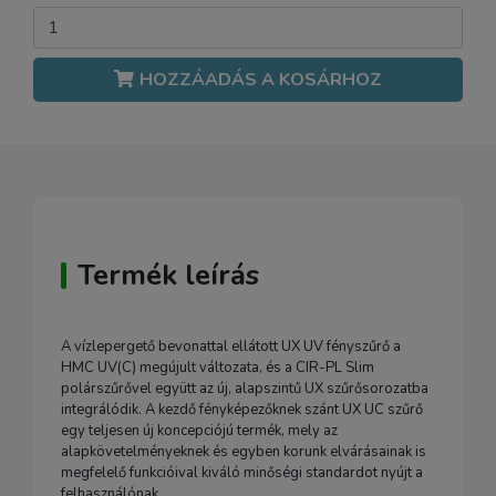
HOZZÁADÁS A KOSÁRHOZ
Termék leírás
A vízlepergető bevonattal ellátott UX UV fényszűrő a
HMC UV(C) megújult változata, és a CIR-PL Slim
polárszűrővel együtt az új, alapszintű UX szűrősorozatba
integrálódik. A kezdő fényképezőknek szánt UX UC szűrő
egy teljesen új koncepciójú termék, mely az
alapkövetelményeknek és egyben korunk elvárásainak is
megfelelő funkcióival kiváló minőségi standardot nyújt a
felhasználónak.