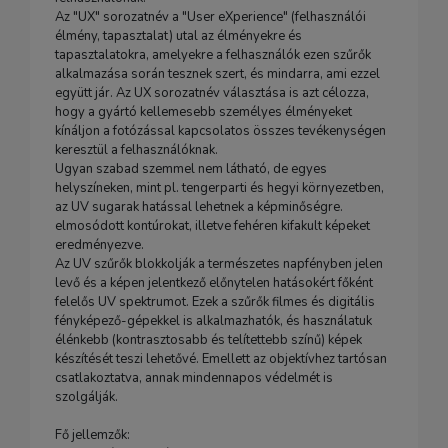
Az "UX" sorozatnév a "User eXperience" (felhasználói
élmény, tapasztalat) utal az élményekre és
tapasztalatokra, amelyekre a felhasználók ezen szűrők
alkalmazása során tesznek szert, és mindarra, ami ezzel
együtt jár. Az UX sorozatnév választása is azt célozza,
hogy a gyártó kellemesebb személyes élményeket
kínáljon a fotózással kapcsolatos összes tevékenységen
keresztül a felhasználóknak.
Ugyan szabad szemmel nem látható, de egyes
helyszíneken, mint pl. tengerparti és hegyi környezetben,
az UV sugarak hatással lehetnek a képminőségre.
elmosódott kontúrokat, illetve fehéren kifakult képeket
eredményezve.
Az UV szűrők blokkolják a természetes napfényben jelen
levő és a képen jelentkező előnytelen hatásokért főként
felelős UV spektrumot. Ezek a szűrők filmes és digitális
fényképező-gépekkel is alkalmazhatók, és használatuk
élénkebb (kontrasztosabb és telítettebb színű) képek
készítését teszi lehetővé. Emellett az objektívhez tartósan
csatlakoztatva, annak mindennapos védelmét is
szolgálják.
Fő jellemzők: