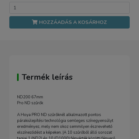
HOZZÁADÁS A KOSÁRHOZ
Termék leírás
ND200 67mm
Pro ND szűrők
A Hoya PRO ND szűrőknél alkalmazott pontos
párakiülepítési technológia semleges színegyensúlyt
eredményez, mely nem okoz semmilyen észrevehető
elszíneződést a képeken. |A 10 szűrőből álló sorozat
tagjai 1 (ND2) és 10 (D1000) fényérték közötti fényerő