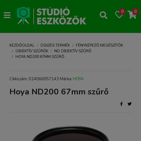
0
0
KEZDŐOLDAL
ÖSSZES TERMÉK
FÉNYKÉPEZŐ KIEGÉSZÍTŐK
OBJEKTÍV SZŰRŐK
ND OBJEKTÍV SZŰRŐ
HOYA ND200 67MM SZŰRŐ
Cikkszám: 024066057143 Márka:
HOYA
Hoya ND200 67mm szűrő