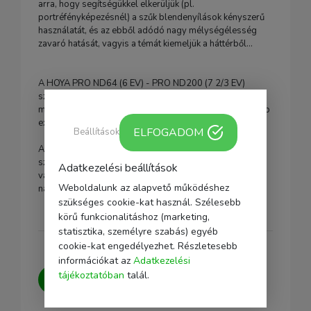
arra, hogy segítségükkel elkerüljük (pl.
portréfényképezésnél) a szűk blendenyílások kényszerű
használatát, és az ebből adódó nagy mélységélesség
zavaró hatását, vagyis a témát kiemeljük a háttérből...
A HOYA PRO ND64 (6 EV) - PRO ND200 (7 2/3 EV)
szűrők alkalmasak a mozgás érzékeltetésére a
mindennapi életben azzal, hogy lehetővé teszik hosszabb
expozíciós idők alkalmazását.
ELFOGADOM
Beállítások
A HOYA PRO ND500 (9 EV) és PRO ND1000 (10 EV)
szűrők lehetővé teszik hosszabb expozíciós idő
Adatkezelési beállítások
választását az irrealisztikus képi ábrázolásmód, illetve a
Weboldalunk az alapvető működéshez
nap fényképezése során (szoláris fotográfia).
szükséges cookie-kat használ. Szélesebb
körű funkcionalitáshoz (marketing,
statisztika, személyre szabás) egyéb
cookie-kat engedélyezhet. Részletesebb
információkat az
Adatkezelési
Kérdésed van?
Írj nekünk, igyekszünk
tájékoztatóban
talál.
minden kérdésedre választ adni.