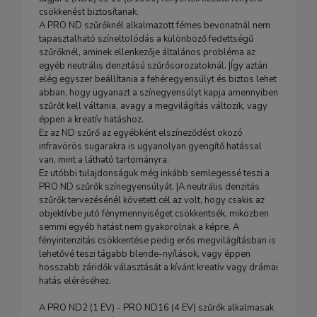
csökkenést biztosítanak.
A PRO ND szűrőknél alkalmazott fémes bevonatnál nem
tapasztalható színeltolódás a különböző fedettségű
szűrőknél, aminek ellenkezője általános probléma az
egyéb neutrális denzitású szűrősorozatoknál. |Így aztán
elég egyszer beállítania a fehéregyensúlyt és biztos lehet
abban, hogy ugyanazt a színegyensúlyt kapja amennyiben
szűrőt kell váltania, avagy a megvilágítás változik, vagy
éppen a kreatív hatáshoz.
Ez az ND szűrő az egyébként elszíneződést okozó
infravörös sugarakra is ugyanolyan gyengítő hatással
van, mint a látható tartományra.
Ez utóbbi tulajdonságuk még inkább semlegessé teszi a
PRO ND szűrők színegyensúlyát. |A neutrális denzitás
szűrők tervezésénél követett cél az volt, hogy csakis az
objektívbe jutó fénymennyiséget csökkentsék, miközben
semmi egyéb hatást nem gyakorolnak a képre. A
fényintenzitás csökkentése pedig erős megvilágításban is
lehetővé teszi tágabb blende-nyílások, vagy éppen
hosszabb záridők választását a kívánt kreatív vagy drámai
hatás eléréséhez.
A PRO ND2 (1 EV) - PRO ND16 (4 EV) szűrők alkalmasak