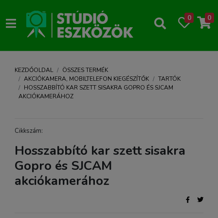
0
0
KEZDŐOLDAL
ÖSSZES TERMÉK
AKCIÓKAMERA, MOBILTELEFON KIEGÉSZÍTŐK
TARTÓK
HOSSZABBÍTÓ KAR SZETT SISAKRA GOPRO ÉS SJCAM
AKCIÓKAMERÁHOZ
Cikkszám:
Hosszabbító kar szett sisakra
Gopro és SJCAM
akciókamerához