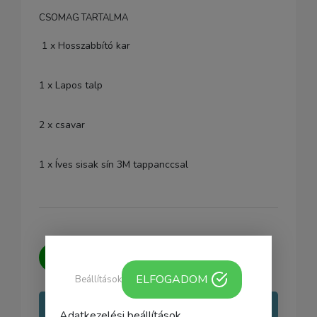
CSOMAG TARTALMA
1 x Hosszabbító kar
1 x Lapos talp
2 x csavar
1 x Íves sisak sín 3M tappanccsal
Kérdésed van?
Írj nekünk, igyekszünk
minden kérdésedre választ adni.
ELFOGADOM
Beállítások
Írj nekünk
Adatkezelési beállítások