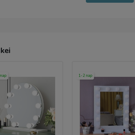
kei
 nap
1-2 nap