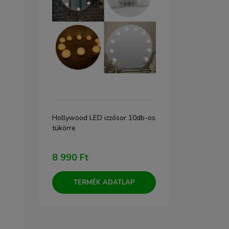
m
Hollywood LED izzósor 10db-os
Hollywood t
r
tükörre
tükör, LED s
ükör
70cm (DC11
8 990 Ft
79 900 F
TERMÉK ADATLAP
TERM