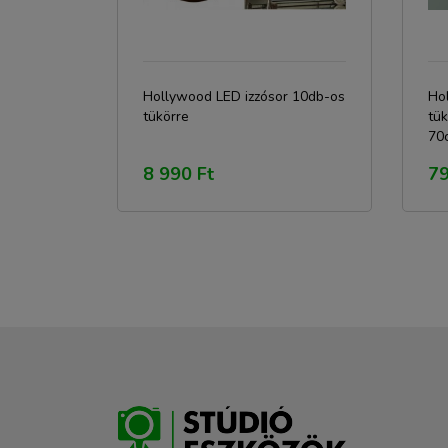
Hollywood LED izzósor 10db-os
Ho
tükörre
tük
70
8 990 Ft
79