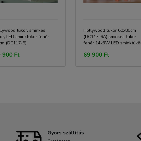
llywood tükör, sminkes
Hollywood tükör 60x80cm
ör, LED sminktükör fehér
(DC117-6A) sminkes tükör
cm (DC117-9)
fehér 14x3W LED sminktükö
álló
 900 Ft
69 900 Ft
Gyors szállítás