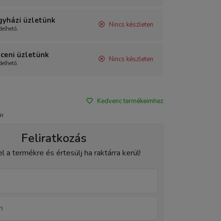
gyházi üzletünk
Nincs készleten
elhető.
ceni üzletünk
Nincs készleten
elhető.
Kedvenc termékeimhez
át
Feliratkozás
el a termékre és értesülj ha raktárra kerül!