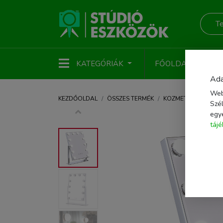
KATEGÓRIÁK
FŐOLDAL
ÚJ
Ada
Web
KEZDŐOLDAL
ÖSSZES TERMÉK
KOZMETIKA, SZÉPS
Szél
egy
táj