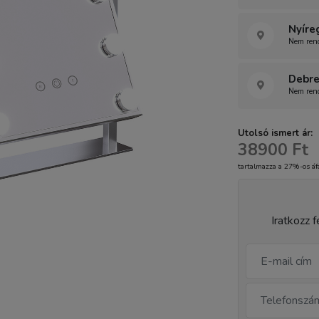
Nyíre
Nem rend
Debre
Nem rend
Utolsó ismert ár:
38900 Ft
tartalmazza a 27%-os áf
Iratkozz f