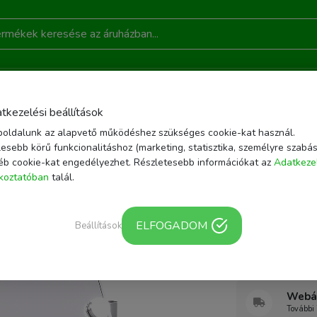
DONSÁGOK
AKCIÓ
RÓLUNK
KAPCSOLAT
B
tkezelési beállítások
oldalunk az alapvető működéshez szükséges cookie-kat használ.
ÉGÁPOLÁS
HOLLYWOOD TÜKÖR
HOLLYWOOD TÜKÖR (HW-DC117-1) SMIN
esebb körű funkcionalitáshoz (marketing, statisztika, személyre szabás
éb cookie-kat engedélyezhet. Részletesebb információkat az
Adatkeze
| EAN/Vonalkód: 
ékoztatóban
talál.
Hollywo
sminkes 
ELFOGADOM
Beállítások
asztali s
Webár
További 