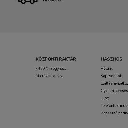
Országosan
KÖZPONTI RAKTÁR
HASZNOS
4400 Nyíregyháza,
Rólunk
Matróz utca 1/A.
Kapcsolatok
Elállási nyilatko
Gyakori keresé
Blog
Telefontok, mobi
kiegészítő partn