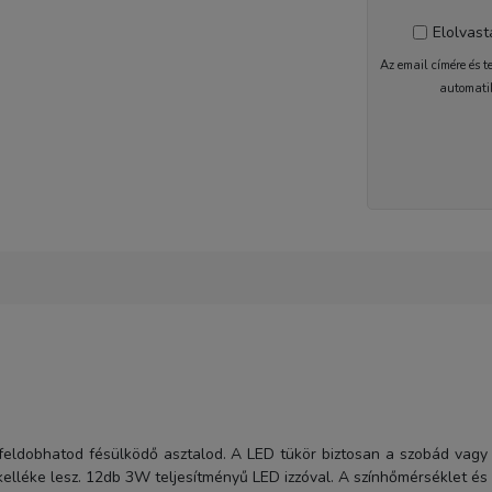
Elolvas
Az email címére és t
automati
1-2 nap
 feldobhatod fésülködő asztalod. A LED tükör biztosan a szobád vagy
 kelléke lesz. 12db 3W teljesítményű LED izzóval. A színhőmérséklet és