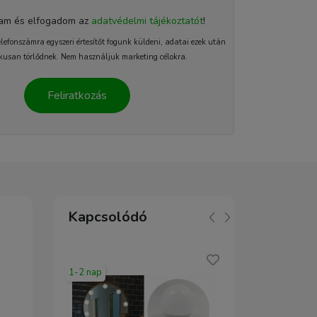
tam és elfogadom az
adatvédelmi tájékoztatót
!
elefonszámra egyszeri értesítőt fogunk küldeni, adatai ezek után
kusan törlődnek. Nem használjuk marketing célokra.
Feliratkozás
Kapcsolódó
1-2 nap
1-2 nap