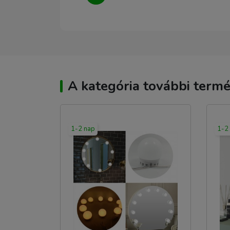
A kategória további termé
1-2 nap
1-2