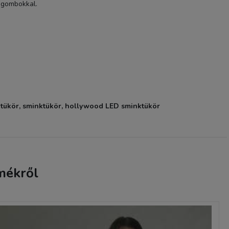
ő gombokkal.
tükör, sminktükör, hollywood LED sminktükör
Hollywood tükör 60x80c
(DC117-6A) sminkes tükö
fehér 14x3W LED sminkt
álló
69 900 Ft
mékről
TERMÉK ADATLAP