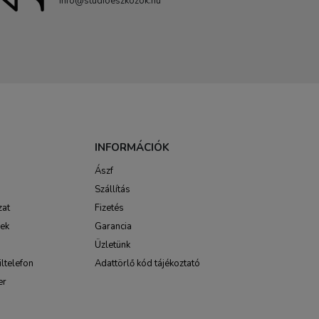
info@studioeszkozok.hu
INFORMÁCIÓK
Ászf
Szállítás
zat
Fizetés
sek
Garancia
Üzletünk
ltelefon
Adattörlő kód tájékoztató
er