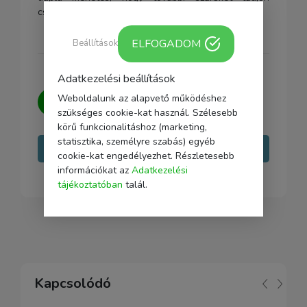
csatlakoztatni, például: ND, polarizátor stb.
ELFOGADOM
Beállítások
Adatkezelési beállítások
Kérdésed van?
Írj nekünk, igyekszünk
Weboldalunk az alapvető működéshez
minden kérdésedre választ adni.
szükséges cookie-kat használ. Szélesebb
körű funkcionalitáshoz (marketing,
statisztika, személyre szabás) egyéb
Írj nekünk
cookie-kat engedélyezhet. Részletesebb
információkat az
Adatkezelési
tájékoztatóban
talál.
Kapcsolódó