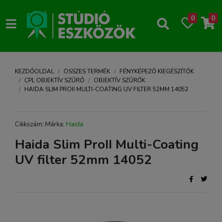
0
0
KEZDŐOLDAL
ÖSSZES TERMÉK
FÉNYKÉPEZŐ KIEGÉSZÍTŐK
CPL OBJEKTÍV SZŰRŐ
OBJEKTÍV SZŰRŐK
HAIDA SLIM PROII MULTI-COATING UV FILTER 52MM 14052
Cikkszám: Márka:
Haida
Haida Slim ProII Multi-Coating
UV filter 52mm 14052