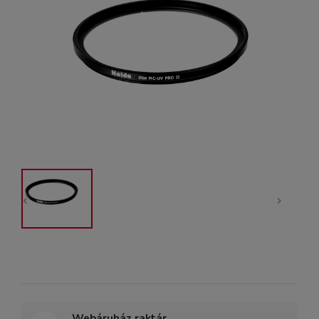
Webáruház raktár