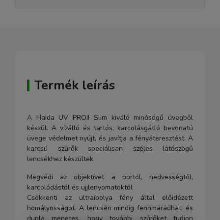
Termék leírás
A Haida UV PROII Slim kiváló minőségű üvegből
készül. A vízálló és tartós, karcolásgátló bevonatú
üvege védelmet nyújt, és javítja a fényáteresztést. A
karcsú szűrők speciálisan széles látószögű
lencsékhez készültek.
Megvédi az objektívet a portól, nedvességtől,
karcolódástól és ujjlenyomatoktól
Csökkenti az ultraibolya fény által előidézett
homályosságot. A lencsén mindig fennmaradhat, és
dupla menetes, hogy további szűrőket tudjon