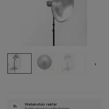
Webáruház raktár
További információ ügyfélszolgálaton.