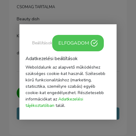
CSOMAG TARTALMA
Beauty dish
Külön vásárolható:
ELFOGADOM
Beállítások
diffúzor és méhsejtrács
Adatkezelési beállítások
Weboldalunk az alapvető működéshez
szükséges cookie-kat használ. Szélesebb
körű funkcionalitáshoz (marketing,
statisztika, személyre szabás) egyéb
Kérdésed van?
Írj nekünk, igyekszünk
cookie-kat engedélyezhet. Részletesebb
minden kérdésedre választ adni.
információkat az
Adatkezelési
tájékoztatóban
talál.
Írj nekünk