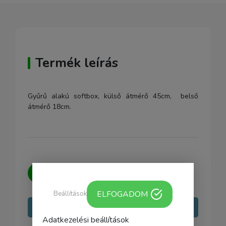
Termék leírás
Gyűrű alakú softbox, külső átmérő 45cm, belső
átmérő 18cm.
Kérdésed van?
Írj nekünk, igyekszünk
minden kérdésedre választ adni.
ELFOGADOM
Beállítások
Írj nekünk
Adatkezelési beállítások