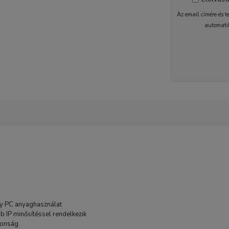
Az email címére és t
automati
1-2 nap
ny PC anyaghasználat
 IP minősítéssel rendelkezik
donság