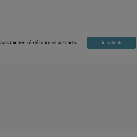
szünk minden kérdésedre választ adni.
Írj nekünk
SmallRig felcsatolható C
szűrő (67mm) 4582
21 900 Ft
TERMÉK ADATLAP