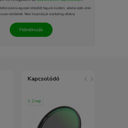
elefonszámra egyszeri értesítőt fogunk küldeni, adatai ezek után
kusan törlődnek. Nem használjuk marketing célokra.
Feliratkozás
Kapcsolódó
1-2 nap
1-2 nap