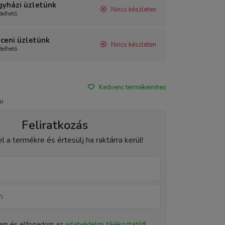
gyházi üzletünk
Nincs készleten
elhető.
ceni üzletünk
Nincs készleten
elhető.
Kedvenc termékeimhez
át
Feliratkozás
el a termékre és értesülj ha raktárra kerül!
tam és elfogadom az
adatvédelmi tájékoztatót
!