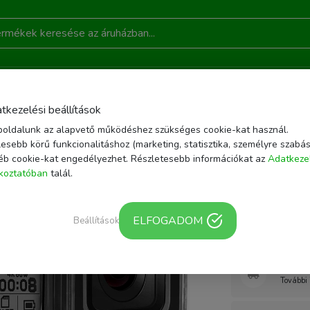
DONSÁGOK
AKCIÓ
RÓLUNK
KAPCSOLAT
B
tkezelési beállítások
oldalunk az alapvető működéshez szükséges cookie-kat használ.
KIEGÉSZÍTŐK
AKCIÓKAMERA KIEGÉSZÍTŐK
GOPRO HERO 8 TECH-PROTECT
esebb körű funkcionalitáshoz (marketing, statisztika, személyre szabás
éb cookie-kat engedélyezhet. Részletesebb információkat az
Adatkeze
| EAN/Vonalkód: 
ékoztatóban
talál.
Gopro He
Tok Átlát
ELFOGADOM
Beállítások
Webár
További 