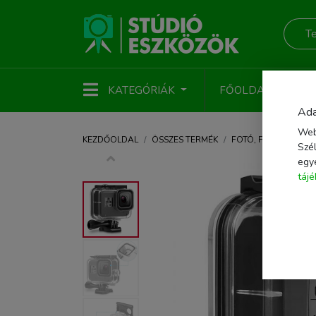
KATEGÓRIÁK
FŐOLDAL
ÚJ
Ada
Web
KEZDŐOLDAL
ÖSSZES TERMÉK
FOTÓ, FÉNYKÉPEZŐ 
Szél
egy
táj