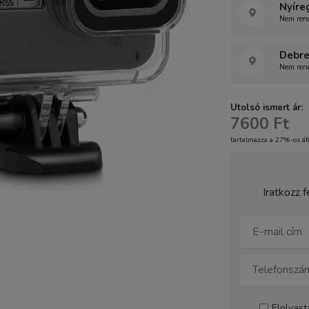
Nyíre
Nem rend
Debre
Nem rend
Utolsó ismert ár:
7600 Ft
tartalmazza a 27%-os áf
Iratkozz f
Elolvas