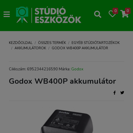
0
0
KEZDŐOLDAL
ÖSSZES TERMÉK
EGYÉB STÚDIÓTARTOZÉKOK
AKKUMULÁTOROK
GODOX WB400P AKKUMULÁTOR
Cikkszám: 6952344216590 Márka:
Godox
Godox WB400P akkumulátor