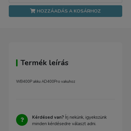
HOZZÁADÁS A KOSÁRHOZ
Termék leírás
WB400P akku AD400Pro vakuhoz
Kérdésed van?
Írj nekünk, igyekszünk
minden kérdésedre választ adni.