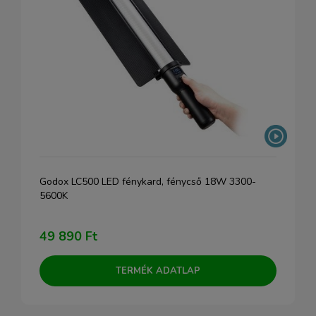
Godox LC500 LED fénykard, fénycső 18W 3300-
5600K
49 890 Ft
TERMÉK ADATLAP