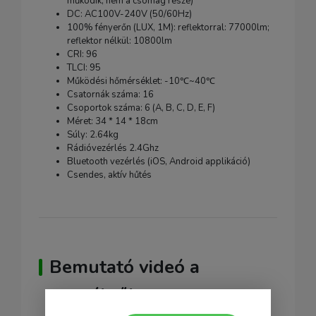
működik, nem a csomag része)
DC: AC100V-240V (50/60Hz)
100% fényerőn (LUX, 1M): reflektorral: 77000lm;
reflektor nélkül: 10800lm
CRI: 96
TLCI: 95
Működési hőmérséklet: -10℃~40℃
Csatornák száma: 16
Csoportok száma: 6 (A, B, C, D, E, F)
Méret: 34 * 14 * 18cm
Súly: 2.64kg
Rádióvezérlés 2.4Ghz
Bluetooth vezérlés (iOS, Android applikáció)
Csendes, aktív hűtés
Bemutató videó a
termékről