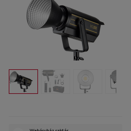
Webáruház raktár