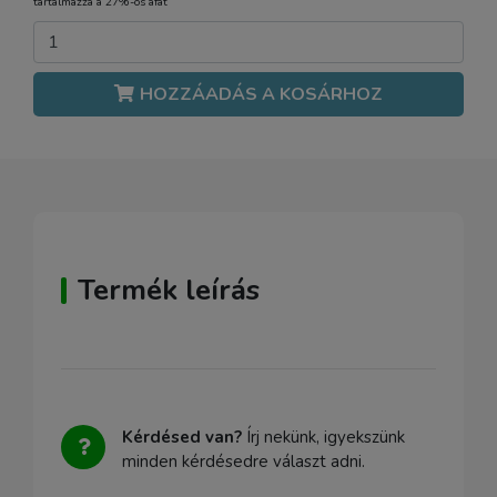
tartalmazza a 27%-os áfát
HOZZÁADÁS A KOSÁRHOZ
Termék leírás
Kérdésed van?
Írj nekünk, igyekszünk
minden kérdésedre választ adni.