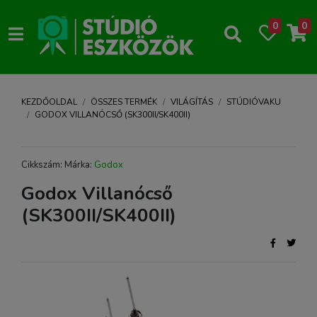
0
0
KEZDŐOLDAL
ÖSSZES TERMÉK
VILÁGÍTÁS
STÚDIÓVAKU
GODOX VILLANÓCSŐ (SK300II/SK400II)
Cikkszám: Márka:
Godox
Godox Villanócső
(SK300II/SK400II)