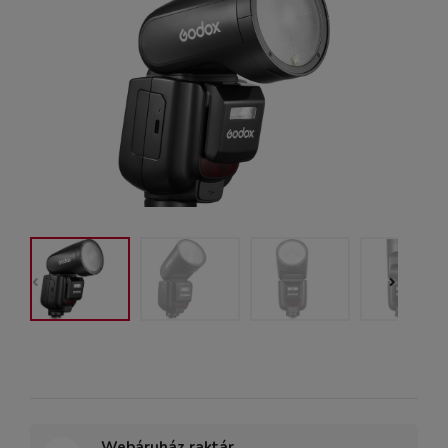
Webáruház raktár