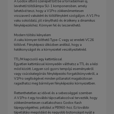
A Godox úttörő szerepet tölt be a forradalmian új,
levehető töltőlámpa SU-1 komponensben, amely
lehetővé teszi, hogy a V1Pro zökkenőmentesen
visszaverő vakuként és töltőfényként szolgáljon. A V1 Pro
vaku sokoldalú, jól irányítható és érzékeny a dinamikus
fényképezéshez. Könnyen fel és leszerelhető.
Modern töltési kényelem
A vaku könnyen tölthető Type-C vagy az eredeti VC26
töltővel. Fényképezz útközben anélkül, hogy a
hatékonyságot és a környezetet veszélyeztetnéd.
TTL/M kapcsoló egy kattintással
Egyetlen kattintással könnyedén válthatsz a TTL és a kézi
mód között. Legyen szó gyors tempójú eseményekről
vagy csúcskategóriás fényképezési forgatókönyvekről, a
V1Pro segítségével minden pillanatot magabiztosan
ragadhatsz meg bármilyen fényképezési környezetben.
Rettenthetetlen az idővel és a sebességgel szemben
A V1Pro-t egy további tápcsatlakozóval tervezték, hogy
zökkenőmentesen csatlakozhass Godox flash
tápegységekhez, például a PB960-hoz. Ez további
tápellátási megoldást és nagyobb biztonságot nyújt a