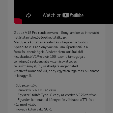
Godox V1S Pro rendszervaku - Sony: amikor az innováció
határtalan lehetőségekkel találkozik.
Merülj el a korlátlan kreativitás világában a Godox
Speedlite V1Pro Sony vakuval, ami újradefiniálja a
fotózás lehetőségeit. A hővédelem korlátai alól
kiszabaduló V1Pro akár 100-szor is támogatja a
lenyűgöző szekvenciális villanásokat teljes
teljesítménnyel, így szabadjára engedheted
kreativitásodat anélkül, hogy egyetlen izgalmas pillanatot
is kihagynál.
Főbb jellemzők:
Innovatív SU-1 külső vaku
Egyszerű töltés Type-C vagy az eredeti VC26 töltővel
Egyetlen kattintással könnyedén válthatsz a TTL és a
kézi mód közöt
Innovatív külső vaku SU-1