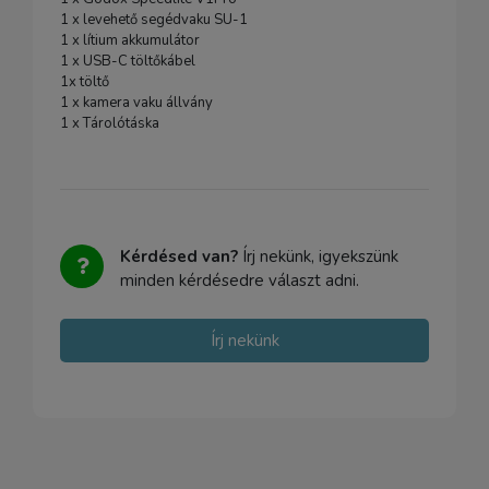
1 x levehető segédvaku SU-1
1 x lítium akkumulátor
1 x USB-C töltőkábel
1x töltő
1 x kamera vaku állvány
1 x Tárolótáska
Kérdésed van?
Írj nekünk, igyekszünk
minden kérdésedre választ adni.
Írj nekünk