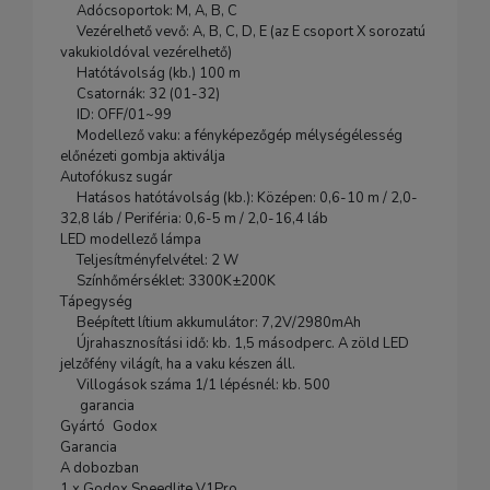
Adócsoportok: M, A, B, C
Vezérelhető vevő: A, B, C, D, E (az E csoport X sorozatú
vakukioldóval vezérelhető)
Hatótávolság (kb.) 100 m
Csatornák: 32 (01-32)
ID: OFF/01~99
Modellező vaku: a fényképezőgép mélységélesség
előnézeti gombja aktiválja
Autofókusz sugár
Hatásos hatótávolság (kb.): Középen: 0,6-10 m / 2,0-
32,8 láb / Periféria: 0,6-5 m / 2,0-16,4 láb
LED modellező lámpa
Teljesítményfelvétel: 2 W
Színhőmérséklet: 3300K±200K
Tápegység
Beépített lítium akkumulátor: 7,2V/2980mAh
Újrahasznosítási idő: kb. 1,5 másodperc. A zöld LED
jelzőfény világít, ha a vaku készen áll.
Villogások száma 1/1 lépésnél: kb. 500
garancia
Gyártó
Godox
Garancia
A dobozban
1 x Godox Speedlite V1Pro