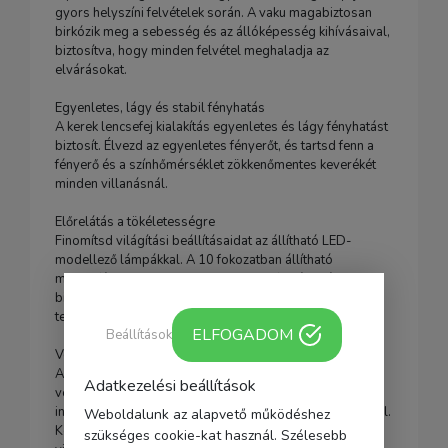
gyors helyszíni felvételek során. A vaku magabiztosan
birkózik meg a sebesség és az állóképesség kihívásaival,
biztosítva, hogy minden felvétel meghaladja az
elvárásokat.
Egyenletes, lágy és stabil fényhatás
A kerek lencsefej kialakítás egyenletes és lágy fényhatást
biztosít. Élvezd az egyenletes fényerőt, és tartsd fenn a
fényerő és a színhőmérséklet zökkenőmentes keverékét
minden villanásnál.
Előrelátás a tökéletességre
Finomítsd világítási beállításaidat az állítható LED-
modellező lámpákkal. A 10 fokozatban állítható
modellfénynek köszönhetően minden felvételnél
biztosított a nagy pontosság, így sokkal hatékonyabbá
teszi a munkánkat.
ELFOGADOM
Beállítások
Vezeték nélküli adás és vétel
A V1Pro támogatja a 2,4G vezeték nélküli átvitelt és
Adatkezelési beállítások
vételt, lehetővé téve, hogy zökkenőmentesen
integrálódjon az arzenálodban lévő többi Godox vakuval.
Weboldalunk az alapvető működéshez
Készítsd el egyedi világítási történeteidet különféle
szükséges cookie-kat használ. Szélesebb