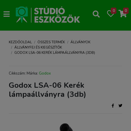
0
0
KEZDŐOLDAL
ÖSSZES TERMÉK
ÁLLVÁNYOK
ÁLLVÁNYFEJ ÉS KIEGÉSZÍTŐK
GODOX LSA-06 KERÉK LÁMPAÁLLVÁNYRA (3DB)
Cikkszám: Márka:
Godox
Godox LSA-06 Kerék
lámpaállványra (3db)