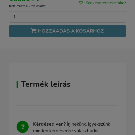
Kedvenc termékeimhez
tartalmazza a 27%-os áfát
HOZZÁADÁS A KOSÁRHOZ
Termék leírás
Kérdésed van?
Írj nekünk, igyekszünk
minden kérdésedre választ adni.