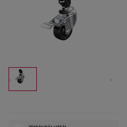
Webáruház raktár