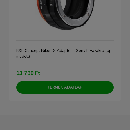
K&F Concept Nikon G Adapter - Sony E vázakra (új
modell)
13 790 Ft
TERMÉK ADATLAP