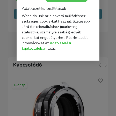
Adatkezelési beállítások
Írj nekünk
Weboldalunk az alapvető működéshez
szükséges cookie-kat használ. Szélesebb
körű funkcionalitáshoz (marketing,
statisztika, személyre szabás) egyéb
cookie-kat engedélyezhet. Részletesebb
információkat az
Adatkezelési
tájékoztatóban
talál.
Kapcsolódó
1-2 nap