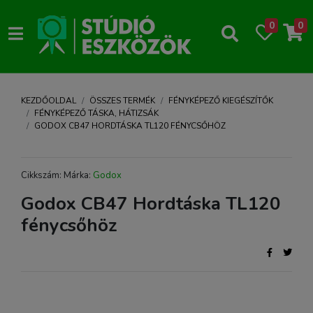
0
0
KEZDŐOLDAL
ÖSSZES TERMÉK
FÉNYKÉPEZŐ KIEGÉSZÍTŐK
FÉNYKÉPEZŐ TÁSKA, HÁTIZSÁK
GODOX CB47 HORDTÁSKA TL120 FÉNYCSŐHÖZ
Cikkszám: Márka:
Godox
Godox CB47 Hordtáska TL120
fénycsőhöz