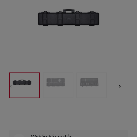
Webáruház raktár