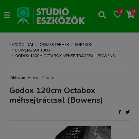
0
0
KEZDŐOLDAL
ÖSSZES TERMÉK
SOFTBOX
BOWENS SOFTBOX
GODOX 120CM OCTABOX MÉHSEJTRÁCCSAL (BOWENS)
Cikkszám: Márka:
Godox
Godox 120cm Octabox
méhsejtráccsal (Bowens)