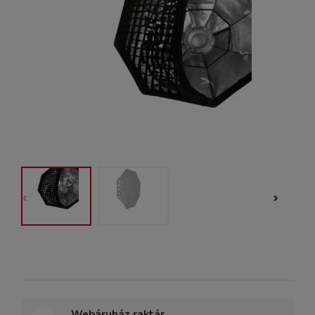
Webáruház raktár