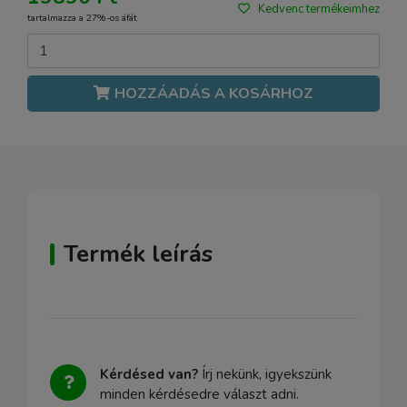
Kedvenc termékeimhez
tartalmazza a 27%-os áfát
HOZZÁADÁS A KOSÁRHOZ
Termék leírás
Kérdésed van?
Írj nekünk, igyekszünk
minden kérdésedre választ adni.