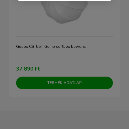
Godox CS-85T Gömb softbox bowens
37 890 Ft
TERMÉK ADATLAP