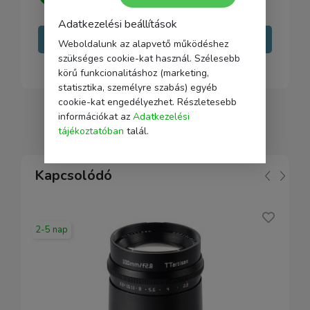
minden kérdésedre választ adni.
Adatkezelési beállítások
Írj nekünk
Weboldalunk az alapvető működéshez
szükséges cookie-kat használ. Szélesebb
körű funkcionalitáshoz (marketing,
statisztika, személyre szabás) egyéb
cookie-kat engedélyezhet. Részletesebb
információkat az
Adatkezelési
tájékoztatóban
talál.
Kapcsolódó
2-5 nap