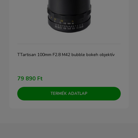
TTartisan 100mm F2.8 M42 bubble bokeh objektív
79 890 Ft
TERMÉK ADATLAP