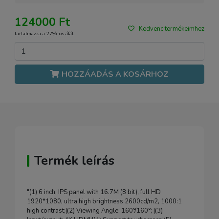
124000 Ft
Kedvenc termékeimhez
tartalmazza a 27%-os áfát
HOZZÁADÁS A KOSÁRHOZ
Termék leírás
"(1) 6 inch, IPS panel with 16.7M (8 bit), full HD
1920*1080, ultra high brightness 2600cd/m2, 1000:1
high contrast;|(2) Viewing Angle: 160°/160°; |(3)