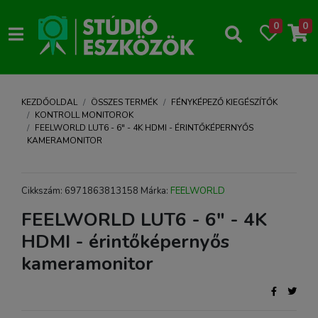
0
0
KEZDŐOLDAL
ÖSSZES TERMÉK
FÉNYKÉPEZŐ KIEGÉSZÍTŐK
KONTROLL MONITOROK
FEELWORLD LUT6 - 6" - 4K HDMI - ÉRINTŐKÉPERNYŐS
KAMERAMONITOR
Cikkszám: 6971863813158 Márka:
FEELWORLD
FEELWORLD LUT6 - 6" - 4K
HDMI - érintőképernyős
kameramonitor