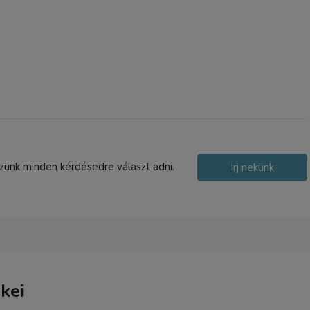
szünk minden kérdésedre választ adni.
Írj nekünk
kei