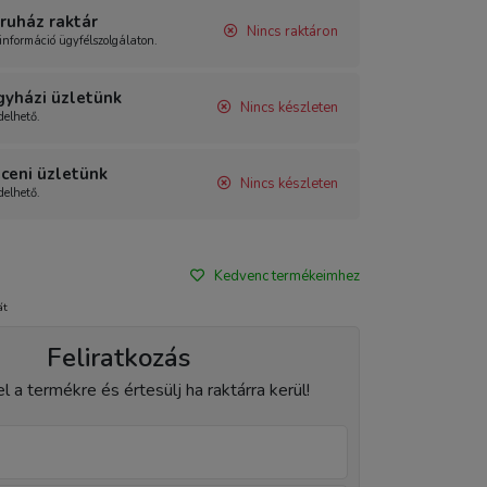
uház raktár
Nincs raktáron
információ ügyfélszolgálaton.
gyházi üzletünk
Nincs készleten
elhető.
ceni üzletünk
Nincs készleten
elhető.
Kedvenc termékeimhez
át
Feliratkozás
el a termékre és értesülj ha raktárra kerül!