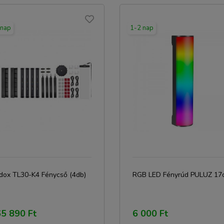
 nap
1-2 nap
dox TL30-K4 Fénycső (4db)
RGB LED Fényrúd PULUZ 17
5 890 Ft
6 000 Ft