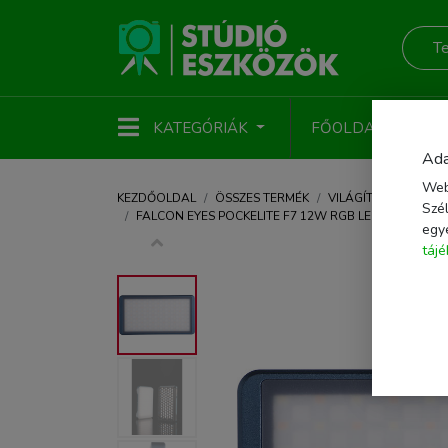
KATEGÓRIÁK
FŐOLDAL
ÚJ
Ada
Web
KEZDŐOLDAL
ÖSSZES TERMÉK
VILÁGÍTÁS
LED VI
Szél
FALCON EYES POCKELITE F7 12W RGB LED VIDEÓLÁM
egy
táj