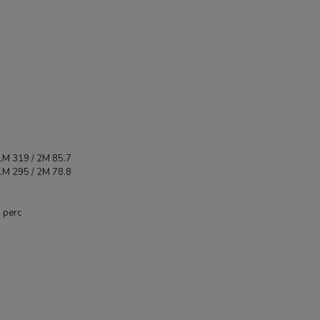
1M 319 / 2M 85.7
1M 295 / 2M 78.8
JOBY Beamo Ring Light K
 perc
MagSafe (fehér) (JB0175
BWW)
19 890 Ft
TERMÉK ADATLAP