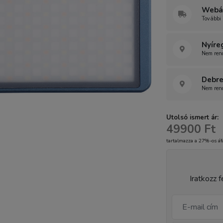
Webár
További 
Nyíre
Nem rend
Debre
Nem rend
Utolsó ismert ár:
49900 Ft
tartalmazza a 27%-os áf
Iratkozz f