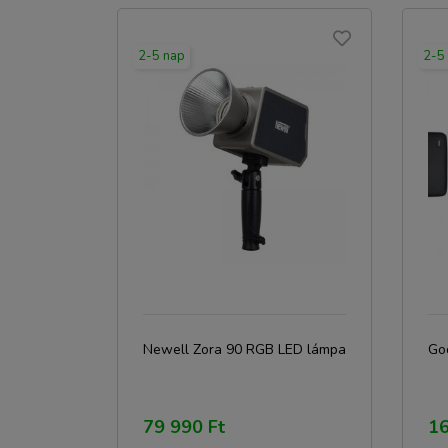
2-5 nap
2-5
Newell Zora 90 RGB LED lámpa
Go
79 990 Ft
16