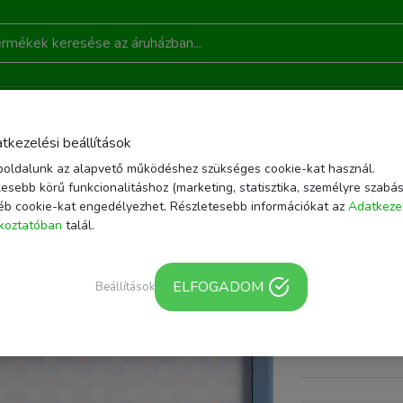
DONSÁGOK
AKCIÓ
RÓLUNK
KAPCSOLAT
B
tkezelési beállítások
oldalunk az alapvető működéshez szükséges cookie-kat használ.
LÁGÍTÁS, VIDEÓLÁMPA
esebb körű funkcionalitáshoz (marketing, statisztika, személyre szabás
PA 2500-9000K BEÉPÍTETT AKKUMULÁTORRAL, DIFFÚZORRAL, MÉHSEJTRÁCC
éb cookie-kat engedélyezhet. Részletesebb információkat az
Adatkeze
ékoztatóban
talál.
| EAN/Vonalkód: P
Falcon E
ELFOGADOM
LED vid
Beállítások
beépített
diffúzorr