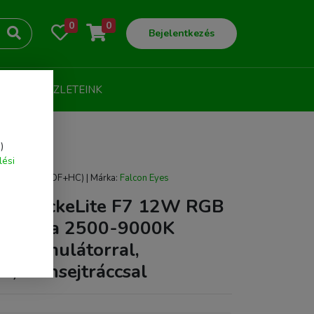
0
0
Bejelentkezés
LOG
ÜZLETEINK
)
SAL
lési
OCKELITE F7(DF+HC) | Márka:
Falcon Eyes
yes PockeLite F7 12W RGB
eólámpa 2500-9000K
 akkumulátorral,
al, méhsejtráccsal