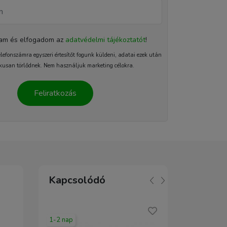
tam és elfogadom az
adatvédelmi tájékoztatót
!
elefonszámra egyszeri értesítőt fogunk küldeni, adatai ezek után
kusan törlődnek. Nem használjuk marketing célokra.
Feliratkozás
Kapcsolódó
1-2 nap
2-5 nap