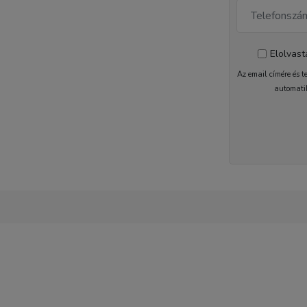
Elolvas
Az email címére és t
automati
1-2 nap