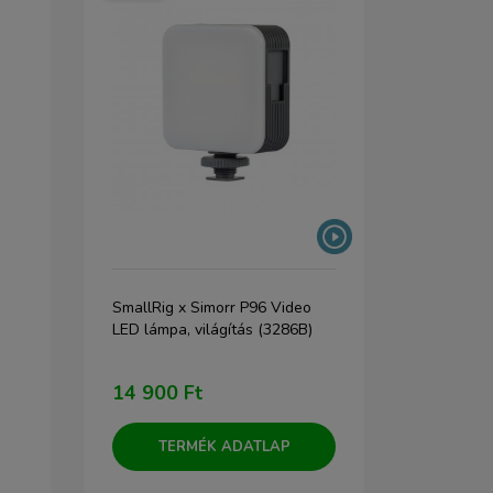
örfény
SmallRig x Simorr P96 Video
Neewer HB8
6-
LED lámpa, világítás (3286B)
LED videólá
14 900 Ft
75 400 F
TERMÉK ADATLAP
TERM