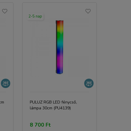
2-5 nap
cm
PULUZ RGB LED fénycső,
lámpa 30cm (PU4139)
8 700 Ft