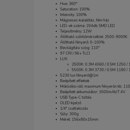
Hue: 360°
Saturation: 100%
Intensity: 100%
Mágneses kialakítás, fém ház
LED-ek száma: 204db SMD LED
Teljesítmény: 12W
Állítható színhőmérséklet: 2500-9000K
Állítható fényerő: 0-100%
Bevilágítási szög: 110°
97 CRI / 96+ TLCI
LUX:
2500K: 0.3M 4060 / 0.5M 1250 / 
5500K: 0.3M 3730 / 0.5M 1180 / 
5230 lux fényerő@1m
Beépített effektek
Működési idő: maximum fényerőn kb. 110
Beépített akkumulátor: 3000mAh/7.4V
USB Type-C töltés
OLED kijelző
1/4" csatlakozás
Súly: 300g
Méret: 156x80x15mm