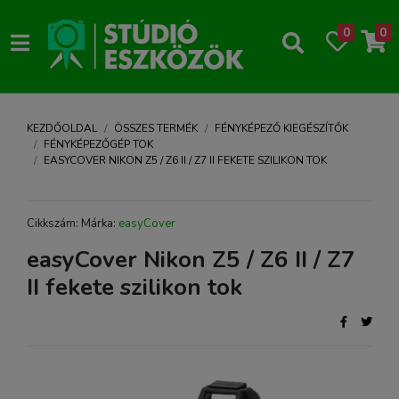
0
0
KEZDŐOLDAL
ÖSSZES TERMÉK
FÉNYKÉPEZŐ KIEGÉSZÍTŐK
FÉNYKÉPEZŐGÉP TOK
EASYCOVER NIKON Z5 / Z6 II / Z7 II FEKETE SZILIKON TOK
Cikkszám: Márka:
easyCover
easyCover Nikon Z5 / Z6 II / Z7
II fekete szilikon tok