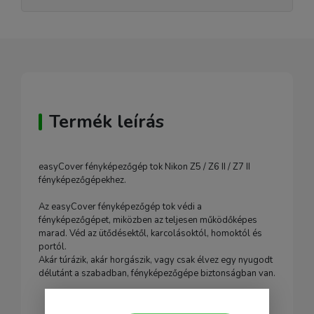
Termék leírás
easyCover fényképezőgép tok Nikon Z5 / Z6 II / Z7 II
fényképezőgépekhez.
Az easyCover fényképezőgép tok védi a
fényképezőgépet, miközben az teljesen működőképes
marad. Véd az ütődésektől, karcolásoktól, homoktól és
portól.
Akár túrázik, akár horgászik, vagy csak élvez egy nyugodt
délutánt a szabadban, fényképezőgépe biztonságban van.