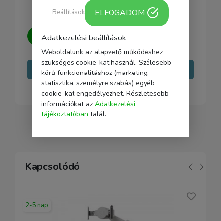
ELFOGADOM
Beállítások
Kérdésed van?
Írj nekünk, igyekszünk
Adatkezelési beállítások
minden kérdésedre választ adni.
Weboldalunk az alapvető működéshez
szükséges cookie-kat használ. Szélesebb
Írj nekünk
körű funkcionalitáshoz (marketing,
statisztika, személyre szabás) egyéb
cookie-kat engedélyezhet. Részletesebb
információkat az
Adatkezelési
tájékoztatóban
talál.
Kapcsolódó
2-5 nap