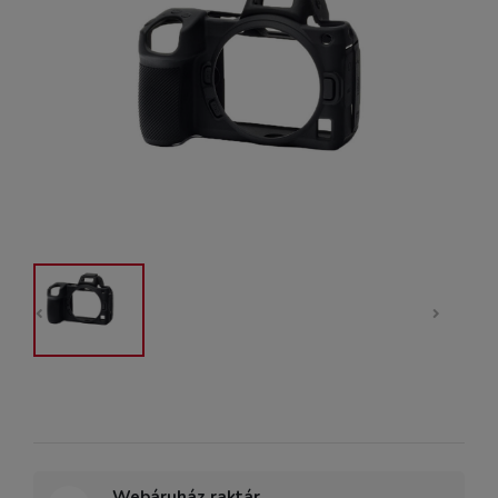
Webáruház raktár