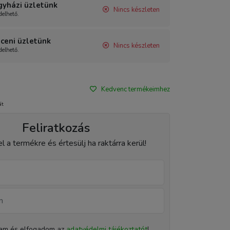
gyházi üzletünk
Nincs készleten
elhető.
ceni üzletünk
Nincs készleten
elhető.
Kedvenc termékeimhez
át
Feliratkozás
el a termékre és értesülj ha raktárra kerül!
tam és elfogadom az
adatvédelmi tájékoztatót
!