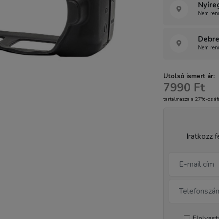
Nyíre
Nem rend
Debre
Nem rend
Utolsó ismert ár:
7990 Ft
tartalmazza a 27%-os áf
Iratkozz f
Elolvas