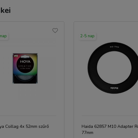
kei
 nap
2-5 nap
ya Csillag 4x 52mm szűrő
Haida 62857 M10 Adapter R
77mm