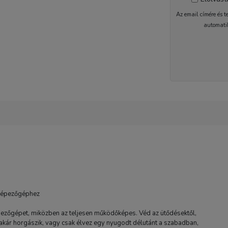
Az email címére és t
automati
2-5 nap
képezőgéphez
ezőgépet, miközben az teljesen működőképes. Véd az ütődésektől,
, akár horgászik, vagy csak élvez egy nyugodt délutánt a szabadban,