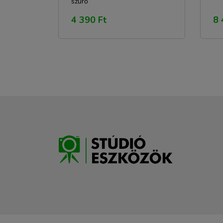
szűrő
4 390 Ft
8 