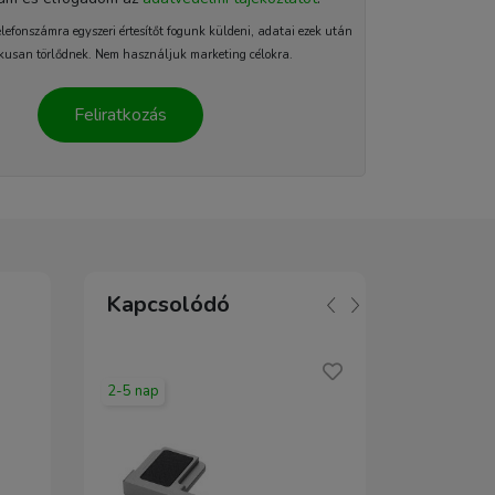
elefonszámra egyszeri értesítőt fogunk küldeni, adatai ezek után
kusan törlődnek. Nem használjuk marketing célokra.
Feliratkozás
Kapcsolódó
2-5 nap
2-5 nap