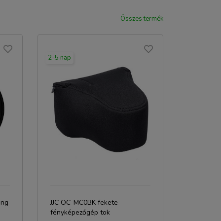
Összes termék
2-5 nap
ing
JJC OC-MC0BK fekete
fényképezőgép tok