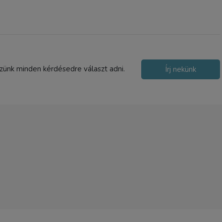
szünk minden kérdésedre választ adni.
Írj nekünk
JJC FW-5595 szűrő fogó
3 990 Ft
TERMÉK ADATLAP