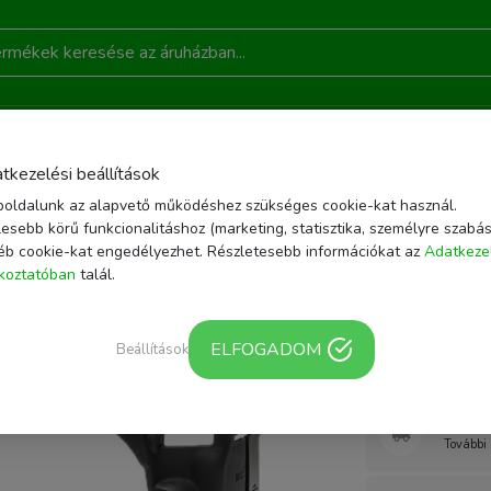
DONSÁGOK
AKCIÓ
RÓLUNK
KAPCSOLAT
B
tkezelési beállítások
oldalunk az alapvető működéshez szükséges cookie-kat használ.
ZÍTŐK
FÉNYKÉPEZŐGÉP TOK
EASYCOVER CANON 90D FEKETE SZILIKON T
esebb körű funkcionalitáshoz (marketing, statisztika, személyre szabás
éb cookie-kat engedélyezhet. Részletesebb információkat az
Adatkeze
Cikkszám: ECC90DB
ékoztatóban
talál.
easyCove
szilikon 
ELFOGADOM
Beállítások
Webár
További 