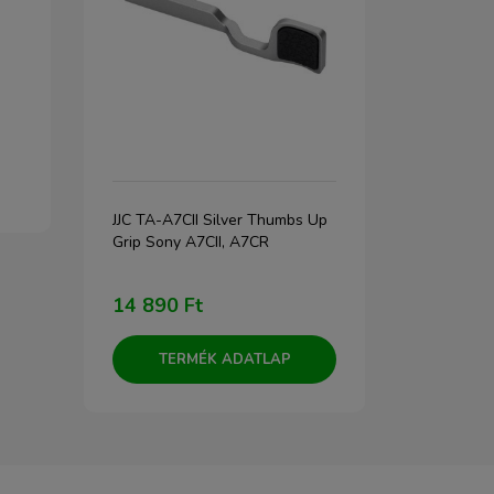
JJC TA-A7CII Silver Thumbs Up
JJC LH-JXF16
Grip Sony A7CII, A7CR
XF 16-55mm 
14 890 Ft
18 990 F
TERMÉK ADATLAP
TERM