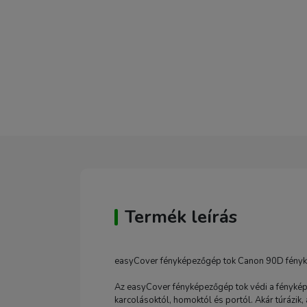
Termék leírás
easyCover fényképezőgép tok Canon 90D fény
Az easyCover fényképezőgép tok védi a fénykép
karcolásoktól, homoktól és portól. Akár túrázik