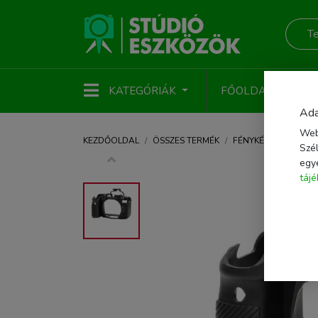
KATEGÓRIÁK
FŐOLDAL
ÚJ
Ada
Web
KEZDŐOLDAL
ÖSSZES TERMÉK
FÉNYKÉPEZŐ KIEGÉS
Szél
egy
táj