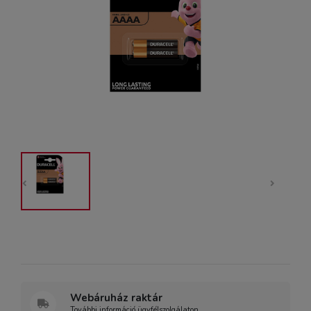
Webáruház raktár
További információ ügyfélszolgálaton.