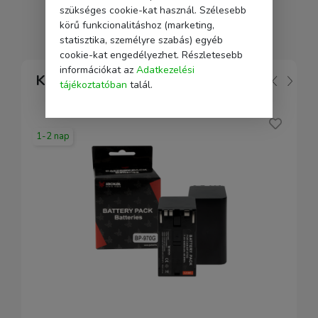
szükséges cookie-kat használ. Szélesebb
körű funkcionalitáshoz (marketing,
statisztika, személyre szabás) egyéb
cookie-kat engedélyezhet. Részletesebb
információkat az
Adatkezelési
Kapcsolódó
tájékoztatóban
talál.
1-2 nap