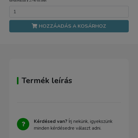
tartalmazza a 27%-os áfát
HOZZÁADÁS A KOSÁRHOZ
Termék leírás
Kérdésed van?
Írj nekünk, igyekszünk
minden kérdésedre választ adni.