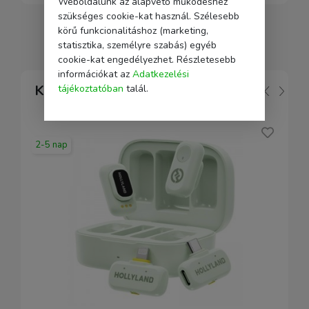
Weboldalunk az alapvető működéshez
szükséges cookie-kat használ. Szélesebb
körű funkcionalitáshoz (marketing,
statisztika, személyre szabás) egyéb
cookie-kat engedélyezhet. Részletesebb
információkat az
Adatkezelési
Kapcsolódó
tájékoztatóban
talál.
2-5 nap