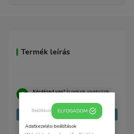
Termék leírás
Kérdésed van?
Írj nekünk, igyekszünk
minden kérdésedre választ adni.
ELFOGADOM
Beállítások
Írj nekünk
Adatkezelési beállítások