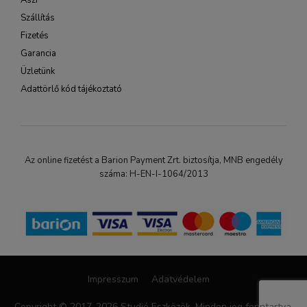
Ászf
Szállítás
Fizetés
Garancia
Üzletünk
Adattörlő kód tájékoztató
Az online fizetést a Barion Payment Zrt. biztosítja, MNB engedély
száma: H-EN-I-1064/2013
Impresszum
Adatvédelem
Copyright © 2017-2026 Studió Eszközök. Minden jog fenntartva.