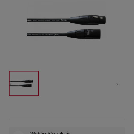
Webáruház raktár