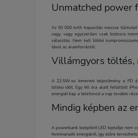
Unmatched power fo
Az 50 000 mAh kapacitás messze túlmutat a
vagy, vagy egyszerűen csak biztosra men
választás. Nem kell többé kompromisszumo
távol az áramforrástól.
Villámgyors töltés,
A 22.5W-os kimeneti teljesítmény a PD és 
töltési időt. Egy fél óra alatt feltöltött i
energiát kap a telefonod a nap további rés
Mindig képben az e
A powerbank beépített LED kijelzője nem cs
fennmaradó energiáról, így előre tervezhetsz