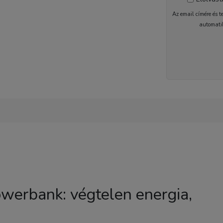
Az email címére és t
automati
1-2 nap
werbank: végtelen energia,