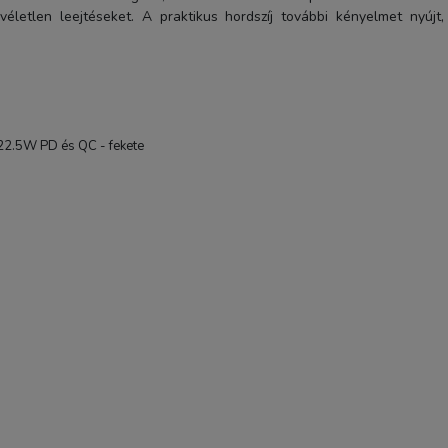
véletlen leejtéseket. A praktikus hordszíj további kényelmet nyújt,
2.5W PD és QC - fekete