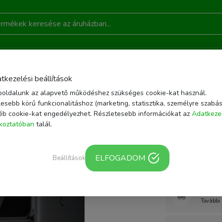
DONSÁGOK
AKCIÓ
RÓLUNK
KAPCSOLAT
B
tkezelési beállítások
oldalunk az alapvető működéshez szükséges cookie-kat használ.
ÉSZÍTŐK
POWERBANK
CHOETECH B732 POWERBANK 50000 MAH 22.5W P
esebb körű funkcionalitáshoz (marketing, statisztika, személyre szabás
éb cookie-kat engedélyezhet. Részletesebb információkat az
Adatkeze
Cikkszám: B732 |
ékoztatóban
talál.
Choetec
mAh 22.5
ELFOGADOM
Beállítások
Webár
További 