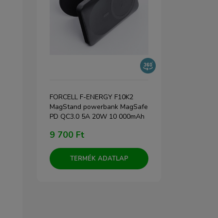
eries
FORCELL F-ENERGY F10K2
PITAKA Aram
MagStand powerbank MagSafe
MagSafe Po
ővel -
PD QC3.0 5A 20W 10 000mAh
naplemente
fekete
9 700 Ft
30 000 F
TERMÉK ADATLAP
TERM