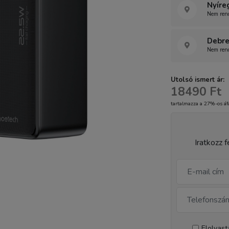
Nyíre
Nem rend
Debre
Nem rend
Utolsó ismert ár:
18490 Ft
tartalmazza a 27%-os áf
Iratkozz f
Elolvas