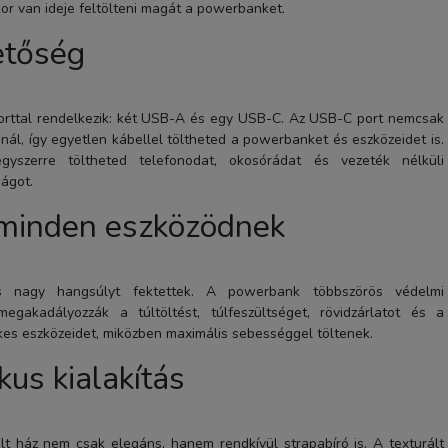
kor van ideje feltölteni magát a powerbanket.
etőség
rttal rendelkezik: két USB-A és egy USB-C. Az USB-C port nemcsak
ál, így egyetlen kábellel töltheted a powerbanket és eszközeidet is.
gyszerre töltheted telefonodat, okosórádat és vezeték nélküli
ságot.
 minden eszközödnek
 nagy hangsúlyt fektettek. A powerbank többszörös védelmi
egakadályozzák a túltöltést, túlfeszültséget, rövidzárlatot és a
es eszközeidet, miközben maximális sebességgel töltenek.
kus kialakítás
t ház nem csak elegáns, hanem rendkívül strapabíró is. A texturált