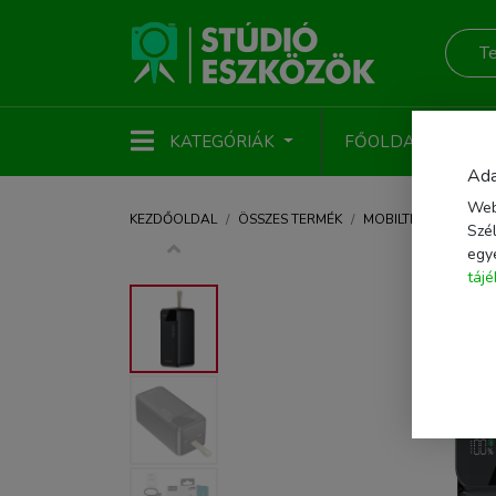
KATEGÓRIÁK
FŐOLDAL
ÚJ
Ada
Web
KEZDŐOLDAL
ÖSSZES TERMÉK
MOBILTELEFON KIEG
Szél
egy
táj