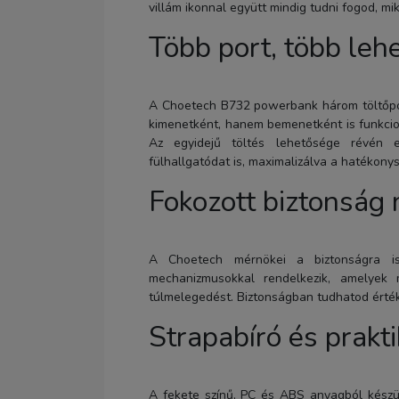
villám ikonnal együtt mindig tudni fogod, mi
Több port, több leh
A Choetech B732 powerbank három töltőpo
kimenetként, hanem bemenetként is funkcion
Az egyidejű töltés lehetősége révén e
fülhallgatódat is, maximalizálva a hatékony
Fokozott biztonság
A Choetech mérnökei a biztonságra is
mechanizmusokkal rendelkezik, amelyek m
túlmelegedést. Biztonságban tudhatod érték
Strapabíró és prakti
A fekete színű, PC és ABS anyagból készül