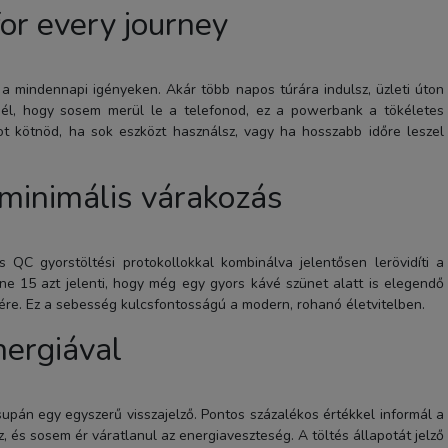
r every journey
 mindennapi igényeken. Akár több napos túrára indulsz, üzleti úton
nél, hogy sosem merül le a telefonod, ez a powerbank a tökéletes
t kötnöd, ha sok eszközt használsz, vagy ha hosszabb időre leszel
 minimális várakozás
QC gyorstöltési protokollokkal kombinálva jelentősen lerövidíti a
Phone 15 azt jelenti, hogy még egy gyors kávé szünet alatt is elegendő
zére. Ez a sebesség kulcsfontosságú a modern, rohanó életvitelben.
nergiával
upán egy egyszerű visszajelző. Pontos százalékos értékkel informál a
, és sosem ér váratlanul az energiaveszteség. A töltés állapotát jelző