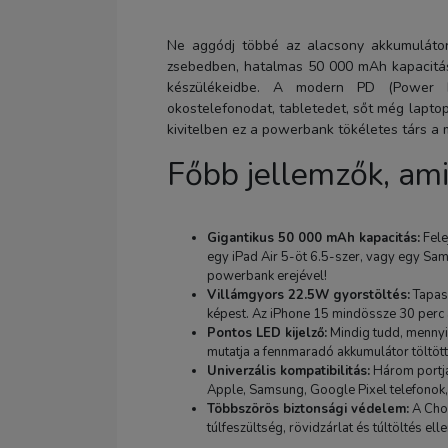
Ne aggódj többé az alacsony akkumulátor
zsebedben, hatalmas 50 000 mAh kapacitásá
készülékeidbe. A modern PD (Power D
okostelefonodat, tabletedet, sőt még laptop
kivitelben ez a powerbank tökéletes társ a
Főbb jellemzők, am
Gigantikus 50 000 mAh kapacitás:
Fele
egy iPad Air 5-öt 6.5-szer, vagy egy Sa
powerbank erejével!
Villámgyors 22.5W gyorstöltés:
Tapas
képest. Az iPhone 15 mindössze 30 perc 
Pontos LED kijelző:
Mindig tudd, mennyi
mutatja a fennmaradó akkumulátor töltött
Univerzális kompatibilitás:
Három portjá
Apple, Samsung, Google Pixel telefonok,
Többszörös biztonsági védelem:
A Choe
túlfeszültség, rövidzárlat és túltöltés e