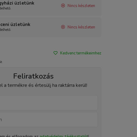
gyházi üzletünk
Nincs készleten
elhető.
ceni üzletünk
Nincs készleten
elhető.
Kedvenc termékeimhez
át
Feliratkozás
el a termékre és értesülj ha raktárra kerül!
tam és elfogadom az
adatvédelmi tájékoztatót
!