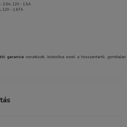
- 2.0A, 12V - 1.5A
A, 12V - 1.67A
tói garancia
vonatkozik, biztosítva ezzel a hosszantartó, gondtalan
tás