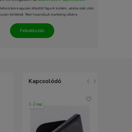
elefonszámra egyszeri értesítőt fogunk küldeni, adatai ezek után
kusan törlődnek. Nem használjuk marketing célokra.
Feliratkozás
Kapcsolódó
1-2 nap
2-5 nap