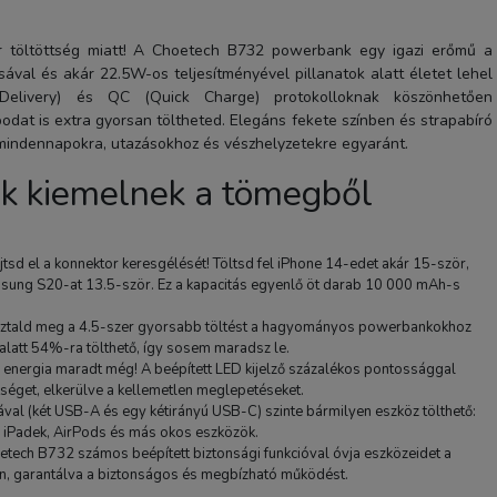
 töltöttség miatt! A Choetech B732 powerbank egy igazi erőmű a
val és akár 22.5W-os teljesítményével pillanatok alatt életet lehel
elivery) és QC (Quick Charge) protokolloknak köszönhetően
odat is extra gyorsan töltheted. Elegáns fekete színben és strapabíró
 mindennapokra, utazásokhoz és vészhelyzetekre egyaránt.
ik kiemelnek a tömegből
Joyroom JR-QP192 Star S
Mini 20000mAh 22.5W
jtsd el a konnektor keresgélését! Töltsd fel iPhone 14-edet akár 15-ször,
Powerbank digitális kijelz
msung S20-at 13.5-ször. Ez a kapacitás egyenlő öt darab 10 000 mAh-s
Fekete
7 900 Ft
ztald meg a 4.5-szer gyorsabb töltést a hagyományos powerbankokhoz
alatt 54%-ra tölthető, így sosem maradsz le.
TERMÉK ADATLAP
 energia maradt még! A beépített LED kijelző százalékos pontossággal
séget, elkerülve a kellemetlen meglepetéseket.
val (két USB-A és egy kétirányú USB-C) szinte bármilyen eszköz tölthető:
 iPadek, AirPods és más okos eszközök.
tech B732 számos beépített biztonsági funkcióval óvja eszközeidet a
llen, garantálva a biztonságos és megbízható működést.