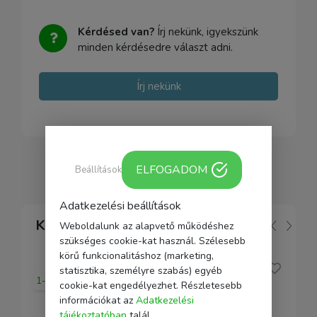
Kérdésed van?
Írj nekünk, igyekszünk
minden kérdésedre választ adni.
Írj nekünk
ELFOGADOM
Beállítások
Adatkezelési beállítások
Kapcsolódó
Weboldalunk az alapvető működéshez
szükséges cookie-kat használ. Szélesebb
körű funkcionalitáshoz (marketing,
statisztika, személyre szabás) egyéb
1-2 nap
cookie-kat engedélyezhet. Részletesebb
információkat az
Adatkezelési
tájékoztatóban
talál.