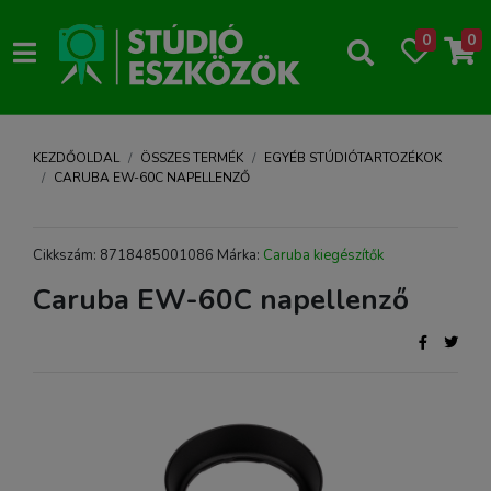
0
0
KEZDŐOLDAL
ÖSSZES TERMÉK
EGYÉB STÚDIÓTARTOZÉKOK
CARUBA EW-60C NAPELLENZŐ
Cikkszám: 8718485001086 Márka:
Caruba kiegészítők
Caruba EW-60C napellenző