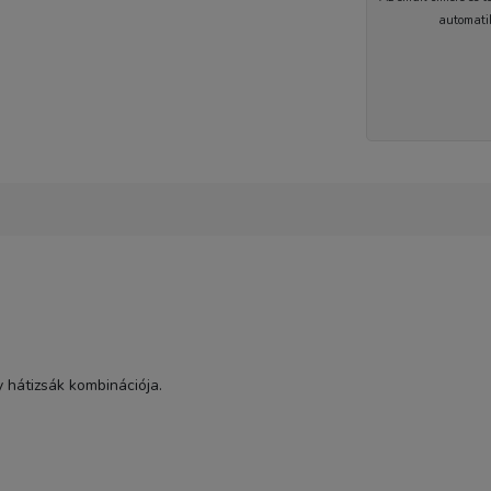
automati
1-2 nap
 hátizsák kombinációja.