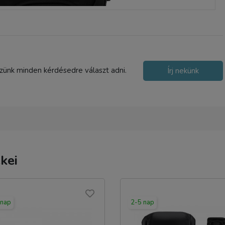
szünk minden kérdésedre választ adni.
Írj nekünk
kei
 nap
2-5 nap