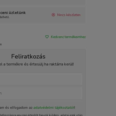
ceni üzletünk
Nincs készleten
elhető.
Kedvenc termékeimhez
át
Feliratkozás
el a termékre és értesülj ha raktárra kerül!
tam és elfogadom az
adatvédelmi tájékoztatót
!
elefonszámra egyszeri értesítőt fogunk küldeni, adatai ezek után