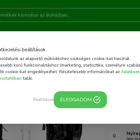
DONSÁGOK
AKCIÓ
RÓLUNK
KAPCSOLAT
B
tkezelési beállítások
oldalunk az alapvető működéshez szükséges cookie-kat használ.
ZÍTŐK
FÉNYKÉPEZŐ TÁSKA, HÁTIZSÁK
CADEN K10 FOTÓS HÁTITÁSKA, B
esebb körű funkcionalitáshoz (marketing, statisztika, személyre szabás
éb cookie-kat engedélyezhet. Részletesebb információkat az
Adatkeze
| EAN/Vonalkód: K1
ékoztatóban
talál.
Caden K1
ELFOGADOM
Beállítások
Webár
További 
Nyíre
Nem rend