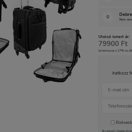
Debre
Nem rend
Utolsó ismert ár:
79900 Ft
tartalmazza a 27%-os áf
Iratkozz f
Elolvas
Az email címére és t