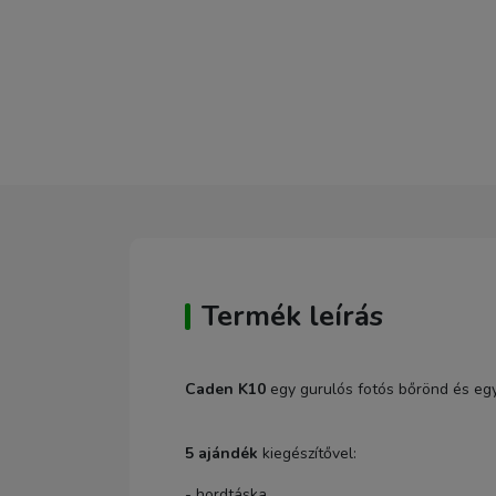
Termék leírás
Caden K10
egy gurulós fotós bőrönd és egy
5 ajándék
kiegészítővel:
- hordtáska