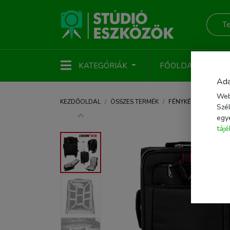
KATEGÓRIÁK
FŐOLDAL
ÚJ
Ada
Web
KEZDŐOLDAL
ÖSSZES TERMÉK
FÉNYKÉPEZŐ KIEGÉS
Szél
egy
táj