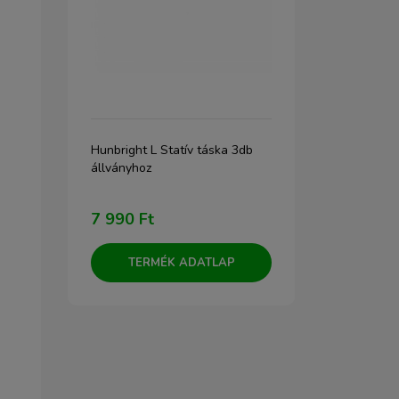
ska
Hunbright L Statív táska 3db
K&F Concept
állványhoz
20L V9 sötét
7 990 Ft
39 890 F
TERMÉK ADATLAP
TERM