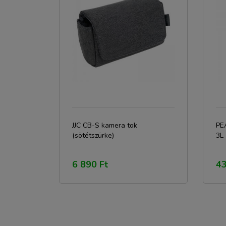
JJC CB-S kamera tok
PE
(sötétszürke)
3L 
6 890 Ft
43