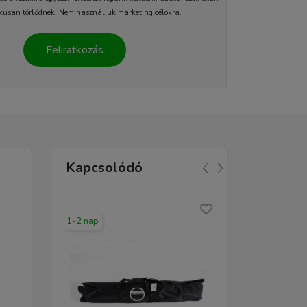
kusan törlődnek. Nem használjuk marketing célokra.
Feliratkozás
Kapcsolódó
1-2 nap
2-5 nap