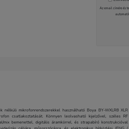
Az email címére és t
automati
1-2 nap
nélküli mikrofonrendszerekkel használható Boya BY-WXLR8 XLR
ofon csatlakoztatását. Könnyen leolvasható kijelzővel, széles RF
l/mix bemenettel, digitális áramkörrel, és strapabíró konstrukcióval
ideózás céljára, műsorszórásra, és elektronikus hírközlési (ENG /