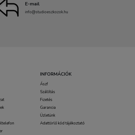
E-mail
info@studioeszkozok.hu
INFORMÁCIÓK
Ászf
Szállítás
zat
Fizetés
sek
Garancia
Üzletünk
ltelefon
Adattörlő kód tájékoztató
er