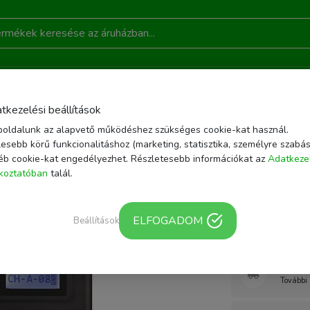
DONSÁGOK
AKCIÓ
RÓLUNK
KAPCSOLAT
B
tkezelési beállítások
oldalunk az alapvető működéshez szükséges cookie-kat használ.
FON KIEGÉSZÍTŐK
BOYA BY-WXLR8 PRO XLR VEZETÉK NÉLKÜLI ADÓ
esebb körű funkcionalitáshoz (marketing, statisztika, személyre szabás
éb cookie-kat engedélyezhet. Részletesebb információkat az
Adatkeze
Cikkszám: BY-WXL
ékoztatóban
talál.
Boya BY
nélküli a
ELFOGADOM
Beállítások
Webár
További 