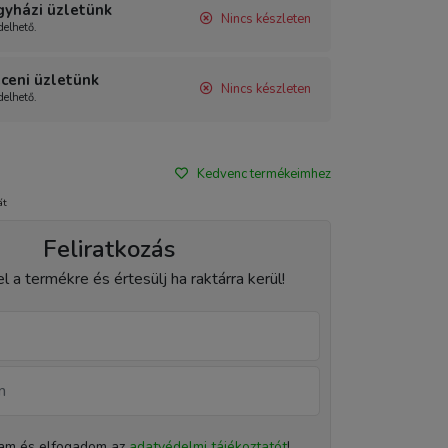
gyházi üzletünk
Nincs készleten
elhető.
ceni üzletünk
Nincs készleten
elhető.
Kedvenc termékeimhez
át
Feliratkozás
el a termékre és értesülj ha raktárra kerül!
tam és elfogadom az
adatvédelmi tájékoztatót
!