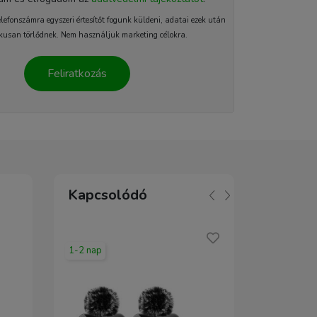
elefonszámra egyszeri értesítőt fogunk küldeni, adatai ezek után
kusan törlődnek. Nem használjuk marketing célokra.
Feliratkozás
Kapcsolódó
1-2 nap
1-2 nap