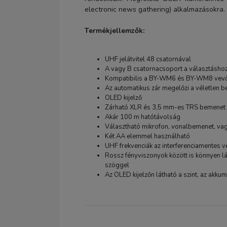
electronic news gathering) alkalmazásokra.
Termékjellemzők:
UHF jelátvitel 48 csatornával
A vagy B csatornacsoport a választásho
Kompatibilis a BY-WM6 és BY-WM8 vev
Az automatikus zár megelőzi a véletlen be
OLED kijelző
Zárható XLR és 3,5 mm-es TRS bemenet
Akár 100 m hatótávolság
Választható mikrofon, vonalbemenet, va
Két AA elemmel használható
UHF frekvenciák az interferenciamentes v
Rossz fényviszonyok között is könnyen l
szöggel
Az OLED kijelzőn látható a szint, az akkum