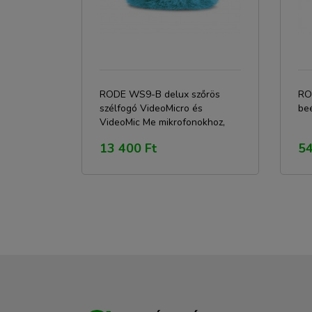
RODE WS9-B delux szőrös
RO
szélfogó VideoMicro és
beé
VideoMic Me mikrofonokhoz,
kék
13 400 Ft
54