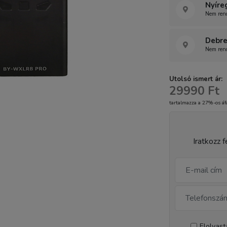
Nyíre
Nem rend
Debre
Nem rend
Utolsó ismert ár:
29990 Ft
tartalmazza a 27%-os áf
Iratkozz f
Elolvas