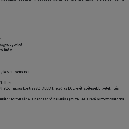
z
őegységekkel
állítást
BOYA BY-EA2L USB Mikr
adapter kábel
gy kevert bemenet
2 900 Ft
ételhez
átható, magas kontrasztú OLED kijelző az LCD-nél szélesebb betekintési
TERMÉK ADATLAP
ulátor töltöttsége, a hangszóró halkítása (mute), és a kiválasztott csatorna