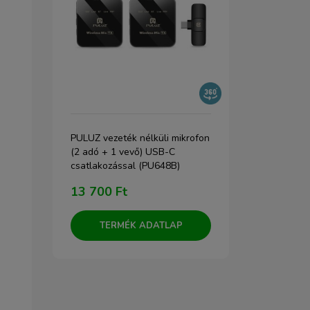
ofon
PULUZ vezeték nélküli mikrofon
RODE Vlogge
(2 adó + 1 vevő) USB-C
mobil videós
csatlakozással (PU648B)
csatlakozós
telefonokho
13 700 Ft
72 600 F
TERMÉK ADATLAP
TERM