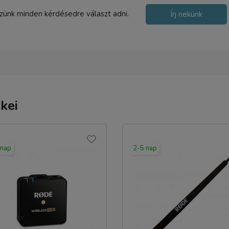
szünk minden kérdésedre választ adni.
Írj nekünk
kei
 nap
2-5 nap