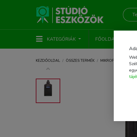
KATEGÓRIÁK
FŐOLDAL
ÚJ
Ada
Web
KEZDŐOLDAL
ÖSSZES TERMÉK
MIKROFON
MIKRO
Szél
egy
táj