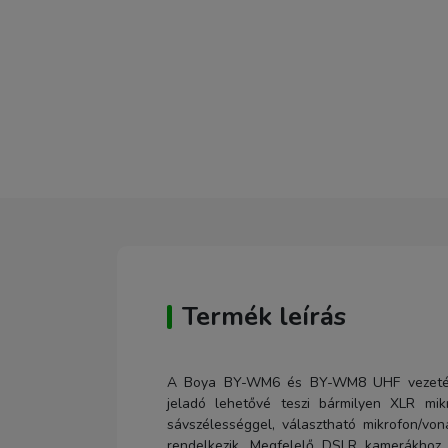
Termék leírás
A Boya BY-WM6 és BY-WM8 UHF vezeték 
jeladó lehetővé teszi bármilyen XLR mikr
sávszélességgel, választható mikrofon/vona
rendelkezik. Megfelelő DSLR kamerákhoz v