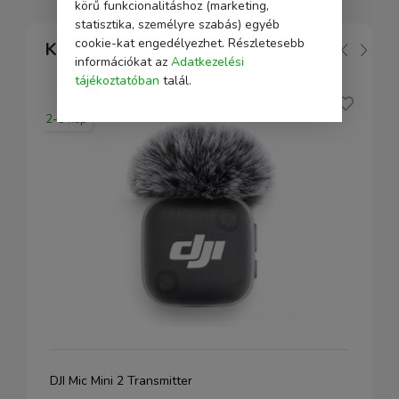
körű funkcionalitáshoz (marketing,
statisztika, személyre szabás) egyéb
cookie-kat engedélyezhet. Részletesebb
Kapcsolódó
információkat az
Adatkezelési
tájékoztatóban
talál.
2-5 nap
DJI Mic Mini 2 Transmitter