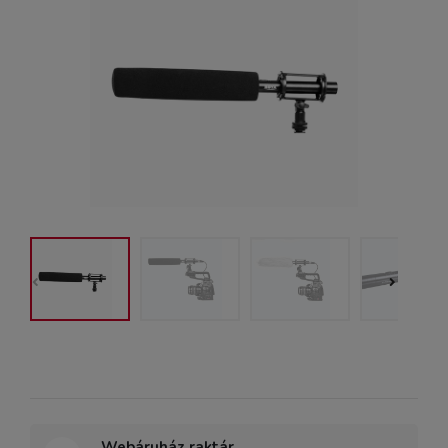
Webáruház raktár