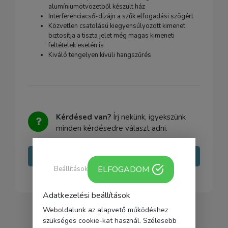
alumíniumötvözetből készült ház
Interferenciacső-dizájn a szűk elfogadási szögért
Közvetlen csatolású kiegyensúlyozott kimenet
biztosítja a tiszta jelet még magas kimeneti
feltételek esetén is
Kiváló tengelyen kívüli hangszűrés
Kérdésed van?
Írj nekünk, igyekszünk
minden kérdésedre választ adni.
Írj nekünk
ELFOGADOM
Beállítások
Adatkezelési beállítások
Weboldalunk az alapvető működéshez
szükséges cookie-kat használ. Szélesebb