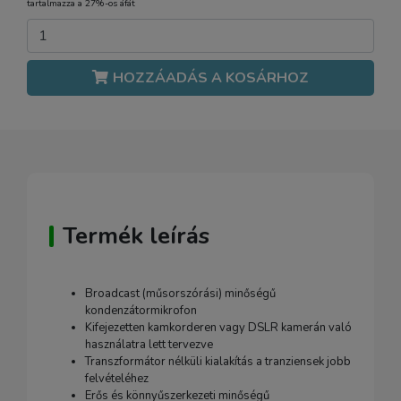
tartalmazza a 27%-os áfát
HOZZÁADÁS A KOSÁRHOZ
Termék leírás
Broadcast (műsorszórási) minőségű
kondenzátormikrofon
Kifejezetten kamkorderen vagy DSLR kamerán való
használatra lett tervezve
Transzformátor nélküli kialakítás a tranziensek jobb
felvételéhez
Erős és könnyűszerkezeti minőségű