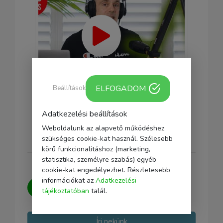
ELFOGADOM
Beállítások
Adatkezelési beállítások
Weboldalunk az alapvető működéshez
szükséges cookie-kat használ. Szélesebb
körű funkcionalitáshoz (marketing,
statisztika, személyre szabás) egyéb
cookie-kat engedélyezhet. Részletesebb
információkat az
Adatkezelési
Kérdésed van?
Írj nekünk, igyekszünk
tájékoztatóban
talál.
minden kérdésedre választ adni.
Írj nekünk