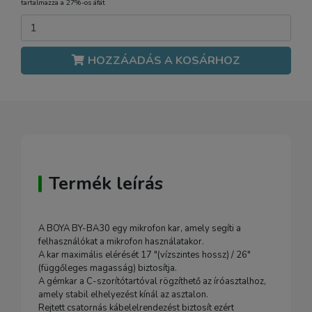
tartalmazza a 27%-os áfát
HOZZÁADÁS A KOSÁRHOZ
Termék leírás
A BOYA BY-BA30 egy mikrofon kar, amely segíti a
felhasználókat a mikrofon használatakor.
A kar maximális elérését 17 "(vízszintes hossz) / 26"
(függőleges magasság) biztosítja.
A gémkar a C-szorítótartóval rögzíthető az íróasztalhoz,
amely stabil elhelyezést kínál az asztalon.
Rejtett csatornás kábelelrendezést biztosít ezért