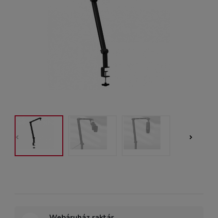
Webáruház raktár