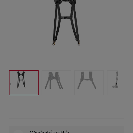
Webáruház raktár