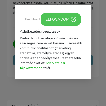
hevedereket csatokkal, 2 teljes készlet csatlakozót
(CR-3), 2 db Lock Star-t, 2 db rögzítőelemet (FR-5)
és egy poliészter porzsákot.
ELFOGADOM
Beállítások
Adatkezelési beállítások
Weboldalunk az alapvető működéshez
Kérdésed van?
Írj nekünk, igyekszünk
szükséges cookie-kat használ. Szélesebb
minden kérdésedre választ adni.
körű funkcionalitáshoz (marketing,
statisztika, személyre szabás) egyéb
cookie-kat engedélyezhet. Részletesebb
Írj nekünk
információkat az
Adatkezelési
tájékoztatóban
talál.