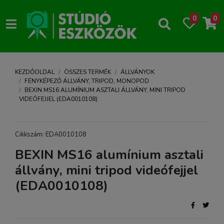
0
0
KEZDŐOLDAL
ÖSSZES TERMÉK
ÁLLVÁNYOK
FÉNYKÉPEZŐ ÁLLVÁNY, TRIPOD, MONOPOD
BEXIN MS16 ALUMÍNIUM ASZTALI ÁLLVÁNY, MINI TRIPOD
VIDEÓFEJJEL (EDA0010108)
Cikkszám: EDA0010108
BEXIN MS16 alumínium asztali
állvány, mini tripod videófejjel
(EDA0010108)