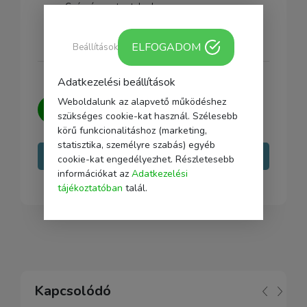
Csúszásmentes talpak
Csatlakozás: 1/4"
ELFOGADOM
Beállítások
Adatkezelési beállítások
Weboldalunk az alapvető működéshez
Kérdésed van?
Írj nekünk, igyekszünk
szükséges cookie-kat használ. Szélesebb
minden kérdésedre választ adni.
körű funkcionalitáshoz (marketing,
statisztika, személyre szabás) egyéb
Írj nekünk
cookie-kat engedélyezhet. Részletesebb
információkat az
Adatkezelési
tájékoztatóban
talál.
Kapcsolódó