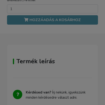
tartalmazza a 27%-os áfát
HOZZÁADÁS A KOSÁRHOZ
Termék leírás
Kérdésed van?
Írj nekünk, igyekszünk
minden kérdésedre választ adni.