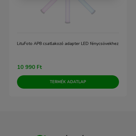
LituFoto AP8 csatlakozó adapter LED fénycsövekhez
10 990 Ft
TERMÉK ADATLAP