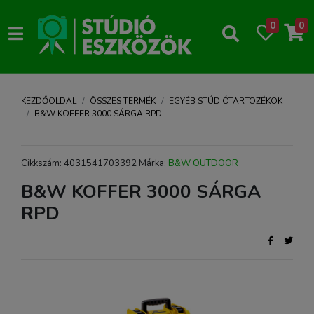
0
0
KEZDŐOLDAL
ÖSSZES TERMÉK
EGYÉB STÚDIÓTARTOZÉKOK
B&W KOFFER 3000 SÁRGA RPD
Cikkszám: 4031541703392 Márka:
B&W OUTDOOR
B&W KOFFER 3000 SÁRGA
RPD