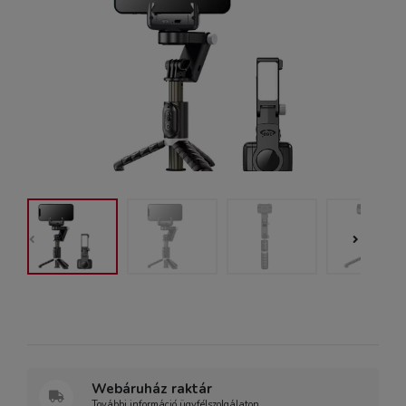
Webáruház raktár
További információ ügyfélszolgálaton.