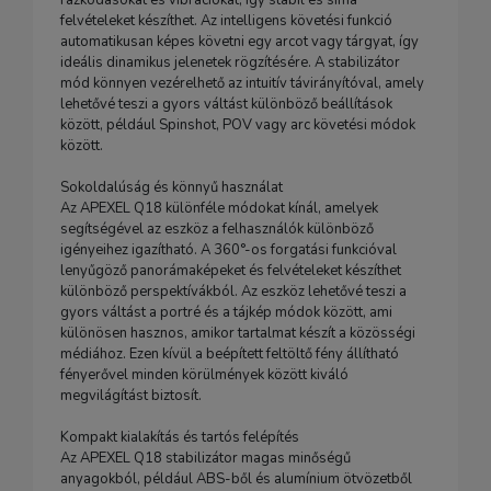
rázkódásokat és vibrációkat, így stabil és sima
felvételeket készíthet. Az intelligens követési funkció
automatikusan képes követni egy arcot vagy tárgyat, így
ideális dinamikus jelenetek rögzítésére. A stabilizátor
mód könnyen vezérelhető az intuitív távirányítóval, amely
lehetővé teszi a gyors váltást különböző beállítások
között, például Spinshot, POV vagy arc követési módok
között.
Sokoldalúság és könnyű használat
Az APEXEL Q18 különféle módokat kínál, amelyek
segítségével az eszköz a felhasználók különböző
igényeihez igazítható. A 360°-os forgatási funkcióval
lenyűgöző panorámaképeket és felvételeket készíthet
különböző perspektívákból. Az eszköz lehetővé teszi a
gyors váltást a portré és a tájkép módok között, ami
különösen hasznos, amikor tartalmat készít a közösségi
médiához. Ezen kívül a beépített feltöltő fény állítható
fényerővel minden körülmények között kiváló
megvilágítást biztosít.
Kompakt kialakítás és tartós felépítés
Az APEXEL Q18 stabilizátor magas minőségű
anyagokból, például ABS-ből és alumínium ötvözetből