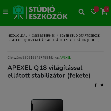
0
0
KEZDŐOLDAL
ÖSSZES TERMÉK
EGYÉB STÚDIÓTARTOZÉKOK
APEXEL Q18 VILÁGÍTÁSSAL ELLÁTOTT STABILIZÁTOR (FEKETE)
Cikkszám: 5906168437458 Márka:
APEXEL
APEXEL Q18 világítással
ellátott stabilizátor (fekete)