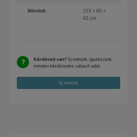
Méretek
153 × 60 ×
42 cm
Kérdésed van?
Írj nekünk, igyekszünk
minden kérdésedre választ adni.
Írj nekünk