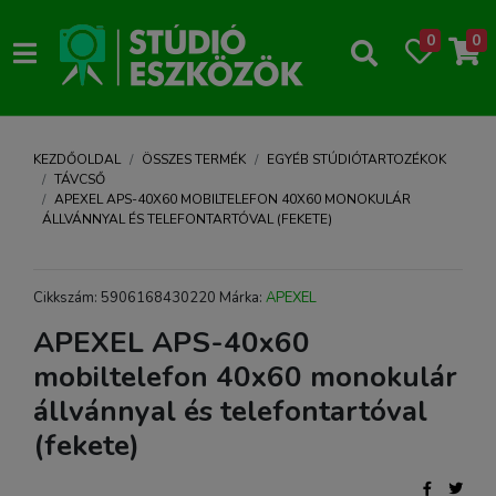
0
0
KEZDŐOLDAL
ÖSSZES TERMÉK
EGYÉB STÚDIÓTARTOZÉKOK
TÁVCSŐ
APEXEL APS-40X60 MOBILTELEFON 40X60 MONOKULÁR
ÁLLVÁNNYAL ÉS TELEFONTARTÓVAL (FEKETE)
Cikkszám: 5906168430220 Márka:
APEXEL
APEXEL APS-40x60
mobiltelefon 40x60 monokulár
állvánnyal és telefontartóval
(fekete)