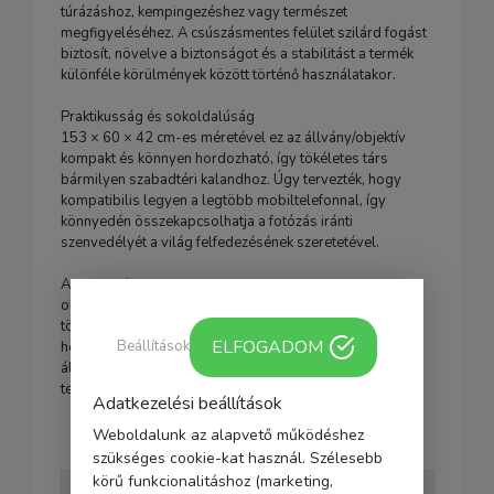
túrázáshoz, kempingezéshez vagy természet
megfigyeléséhez. A csúszásmentes felület szilárd fogást
biztosít, növelve a biztonságot és a stabilitást a termék
különféle körülmények között történő használatakor.
Praktikusság és sokoldalúság
153 × 60 × 42 cm-es méretével ez az állvány/objektív
kompakt és könnyen hordozható, így tökéletes társ
bármilyen szabadtéri kalandhoz. Úgy tervezték, hogy
kompatibilis legyen a legtöbb mobiltelefonnal, így
könnyedén összekapcsolhatja a fotózás iránti
szenvedélyét a világ felfedezésének szeretetével.
A csomagban:
objektív a telefonhoz
törlőkendő
ELFOGADOM
Beállítások
hordozható tok
állvány
telefontartó
Adatkezelési beállítások
Weboldalunk az alapvető működéshez
Gyártó
Apexel
szükséges cookie-kat használ. Szélesebb
körű funkcionalitáshoz (marketing,