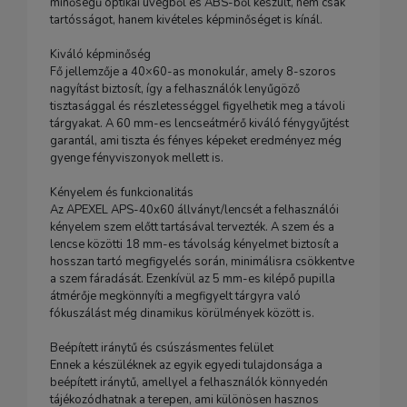
minőségű optikai üvegből és ABS-ből készült, nem csak
tartósságot, hanem kivételes képminőséget is kínál.
Kiváló képminőség
Fő jellemzője a 40×60-as monokulár, amely 8-szoros
nagyítást biztosít, így a felhasználók lenyűgöző
tisztasággal és részletességgel figyelhetik meg a távoli
tárgyakat. A 60 mm-es lencseátmérő kiváló fénygyűjtést
garantál, ami tiszta és fényes képeket eredményez még
gyenge fényviszonyok mellett is.
Kényelem és funkcionalitás
Az APEXEL APS-40x60 állványt/lencsét a felhasználói
kényelem szem előtt tartásával tervezték. A szem és a
lencse közötti 18 mm-es távolság kényelmet biztosít a
hosszan tartó megfigyelés során, minimálisra csökkentve
a szem fáradását. Ezenkívül az 5 mm-es kilépő pupilla
átmérője megkönnyíti a megfigyelt tárgyra való
fókuszálást még dinamikus körülmények között is.
Beépített iránytű és csúszásmentes felület
Ennek a készüléknek az egyik egyedi tulajdonsága a
beépített iránytű, amellyel a felhasználók könnyedén
tájékozódhatnak a terepen, ami különösen hasznos