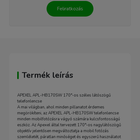
Feliratkozás
Termék leírás
APEXEL APL-HB170SW 170°-os széles látószögű
telefonlencse
A mai világban, ahol minden pillanatot érdemes
megörökíteni, az APEXEL APL-HB170SW telefonlencse
minden mobilfotózásra vágyó számára kulcsfontosságú
eszköz. Az Apexel által tervezett 170°-os nagylátószögű
objektív jelentősen megváltoztatja a mobil fotózás
szemléletét, páratlan minőséget és egyszerű használatot