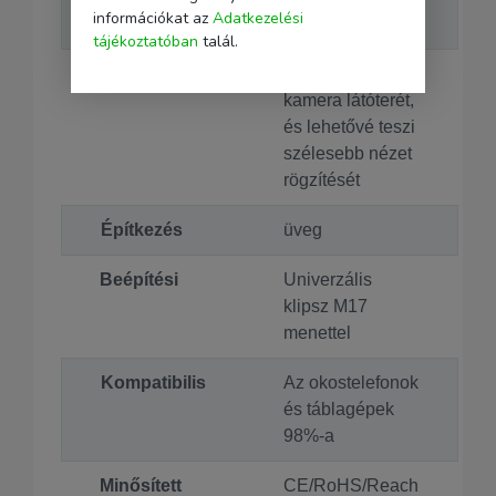
információkat az
Adatkezelési
ABS
tájékoztatóban
talál.
Funkció
megnöveli a
kamera látóterét,
és lehetővé teszi
szélesebb nézet
rögzítését
Építkezés
üveg
Beépítési
Univerzális
klipsz M17
menettel
Kompatibilis
Az okostelefonok
és táblagépek
98%-a
Minősített
CE/RoHS/Reach