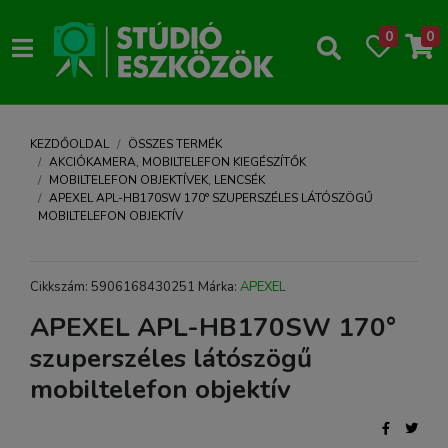
0
0
KEZDŐOLDAL
ÖSSZES TERMÉK
AKCIÓKAMERA, MOBILTELEFON KIEGÉSZÍTŐK
MOBILTELEFON OBJEKTÍVEK, LENCSÉK
APEXEL APL-HB170SW 170° SZUPERSZÉLES LÁTÓSZÖGŰ
MOBILTELEFON OBJEKTÍV
Cikkszám: 5906168430251 Márka:
APEXEL
APEXEL APL-HB170SW 170°
szuperszéles látószögű
mobiltelefon objektív