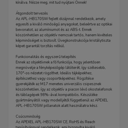
kínálva. Nézze meg, mit tud nyújtani Önnek!
Átgondolt tervezés
Az APL-HB170SW fejlett dizájnnal rendelkezik, amely
egyesíti a kiváló minőségű anyagokat, beleértve az optikai
bevonatot, az alumíniumot és az ABS-t. Ennek
köszönhetően az objektív nemcsak tartós, hanem kivételes
képminőséget is biztosít. Üvegkonstrukciója kristálytiszta
képet garantál torzítás nélkül.
Funkcionalitás és egyszerű telepítés
Ennek az objektívnek a fő funkciója, hogy jelentősen
megnövelje a fényképezőgép látóterét, így szélesebb,
170°-os nézetet rögzíthet. Ideális tájképekhez,
építészethez vagy csoportképekhez. Rögzítése
gyerekjáték az M17 menetes univerzális csipesznek
köszönhetően, így az objektív a piacon lévő okostelefonok
és táblagépek 98%-ával kompatibilis. Készüléke
gyártmányától vagy modelljétől függetlenül az APEXEL
APL-HB170SW pillanatok alatt használatra kész.
Csúcsminőség
Az APEXEL APL-HB170SW CE, RoHS és Reach
tanúsítvánnyal rendelkezik, ami bizonyítja kiváló