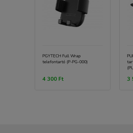
PGYTECH Full Wrap
PUL
telefontartó (P-PG-000)
ta
(P
4 300 Ft
3 