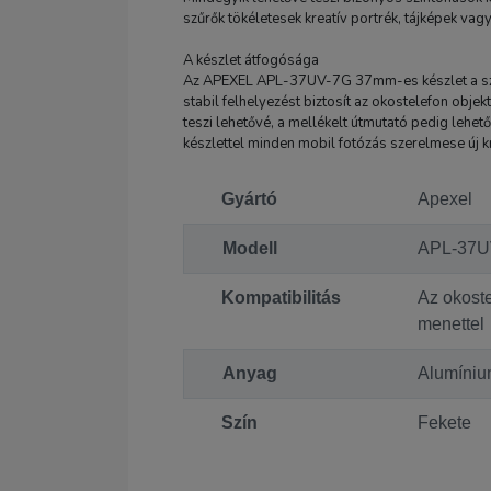
szűrők tökéletesek kreatív portrék, tájképek vag
A készlet átfogósága
Az APEXEL APL-37UV-7G 37mm-es készlet a szűrők
stabil felhelyezést biztosít az okostelefon objekt
teszi lehetővé, a mellékelt útmutató pedig lehe
készlettel minden mobil fotózás szerelmese új kre
Gyártó
Apexel
Modell
APL-37U
Kompatibilitás
Az okost
menettel
Anyag
Alumíniu
Szín
Fekete