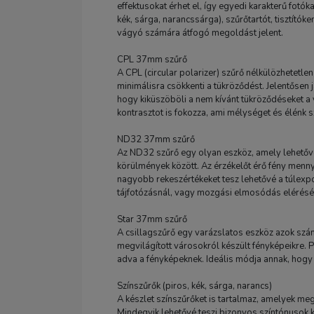
effektusokat érhet el, így egyedi karakterű fotók
kék, sárga, narancssárga), szűrőtartót, tisztítók
vágyó számára átfogó megoldást jelent.
CPL 37mm szűrő
A CPL (circular polarizer) szűrő nélkülözhetetle
minimálisra csökkenti a tükröződést. Jelentősen 
hogy kiküszöböli a nem kívánt tükröződéseket a v
kontrasztot is fokozza, ami mélységet és élénk 
ND32 37mm szűrő
Az ND32 szűrő egy olyan eszköz, amely lehetőv
körülmények között. Az érzékelőt érő fény menn
nagyobb rekeszértékeket tesz lehetővé a túlexpon
tájfotózásnál, vagy mozgási elmosódás elérésé
Star 37mm szűrő
A csillagszűrő egy varázslatos eszköz azok számá
megvilágított városokról készült fényképeikre. P
adva a fényképeknek. Ideális módja annak, hogy
Színszűrők (piros, kék, sárga, narancs)
A készlet színszűrőket is tartalmaz, amelyek meg
Mindegyik lehetővé teszi bizonyos színtónusok 