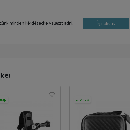
szünk minden kérdésedre választ adni.
Írj nekünk
kei
 nap
2-5 nap