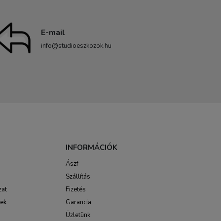
E-mail
info@studioeszkozok.hu
INFORMÁCIÓK
Ászf
Szállítás
zat
Fizetés
sek
Garancia
Üzletünk