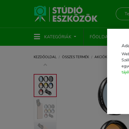
KATEGÓRIÁK
FŐOLDAL
ÚJ
Ada
Web
KEZDŐOLDAL
ÖSSZES TERMÉK
AKCIÓKAMERA, MOBI
Szél
egy
táj