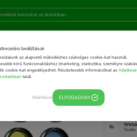
DONSÁGOK
AKCIÓ
RÓLUNK
KAPCSOLAT
B
tkezelési beállítások
oldalunk az alapvető működéshez szükséges cookie-kat használ.
LTELEFON KIEGÉSZÍTŐK
MOBILTELEFON OBJEKTÍVEK, LENCSÉK
APEXEL A
esebb körű funkcionalitáshoz (marketing, statisztika, személyre szabás
éb cookie-kat engedélyezhet. Részletesebb információkat az
Adatkeze
Cikkszám: APL-37U
ékoztatóban
talál.
APEXEL
APEXEL 
ELFOGADOM
mobiltele
Beállítások
Webár
További 