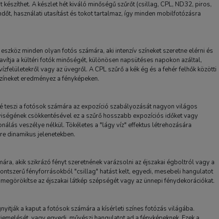
at készíthet. A készlet hét kiváló minőségű szűrőt (csillag, CPL, ND32, piros,
endőt, használati utasítást és tokot tartalmaz, így minden mobilfotózásra
n eszköz minden olyan fotós számára, aki intenzív színeket szeretne elérni és
javítja a kültéri fotók minőségét, különösen napsütéses napokon azáltal,
ízfelületekről vagy az üvegről. A CPL szűrő a kék ég és a fehér felhők közötti
színeket eredményez a fényképeken.
é teszi a fotósok számára az expozíció szabályozását nagyon világos
PULUZ Insta360 GO 3 szil
yiségének csökkentésével ez a szűrő hosszabb expozíciós időket vagy
védőtok fehér (PU865W)
álás veszélye nélkül. Tökéletes a "lágy víz" effektus létrehozására
re dinamikus jelenetekben.
3 400 Ft
ra, akik szikrázó fényt szeretnének varázsolni az éjszakai égboltról vagy a
TERMÉK ADATLAP
ontszerű fényforrásokból "csillag" hatást kelt, egyedi, mesebeli hangulatot
 megörökítse az éjszakai látkép szépségét vagy az ünnepi fénydekorációkat.
nyitják a kaput a fotósok számára a kísérleti színes fotózás világába.
kiemelését, vagy egyedi, művészi hangulatot ad a fényképeknek. Ezek a