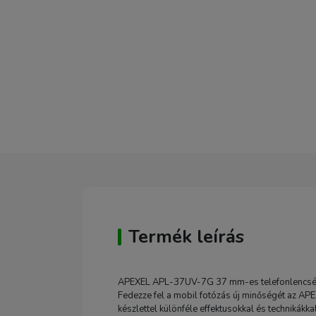
Termék leírás
APEXEL APL-37UV-7G 37 mm-es telefonlencsé
Fedezze fel a mobil fotózás új minőségét az AP
készlettel különféle effektusokkal és technikákk