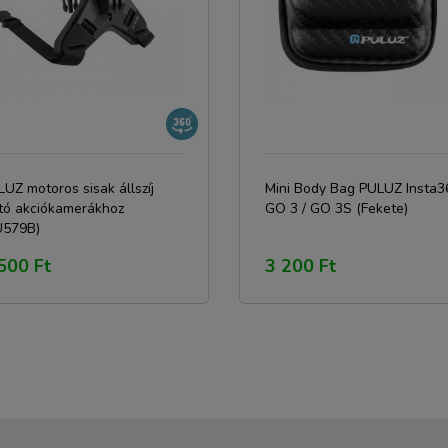
UZ motoros sisak állszíj
Mini Body Bag PULUZ Insta3
rtó akciókamerákhoz
GO 3 / GO 3S (Fekete)
U579B)
500 Ft
3 200 Ft