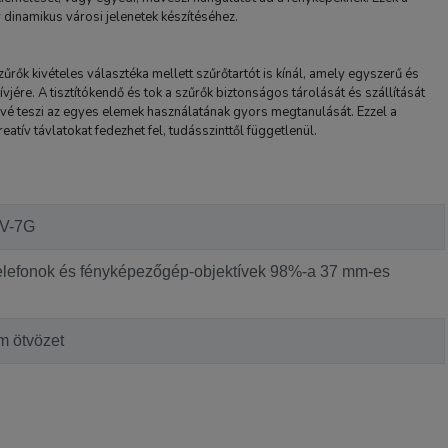
y dinamikus városi jelenetek készítéséhez.
 kivételes választéka mellett szűrőtartót is kínál, amely egyszerű és
ívjére. A tisztítókendő és tok a szűrők biztonságos tárolását és szállítását
tővé teszi az egyes elemek használatának gyors megtanulását. Ezzel a
atív távlatokat fedezhet fel, tudásszinttől függetlenül.
V-7G
elefonok és fényképezőgép-objektívek 98%-a 37 mm-es
m ötvözet