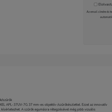
Elolvas
Az email címére és t
automati
1-2 nap
k/szűrők
EXEL APL-37UV-7G 37 mm-es objektív-/szűrőkészlettel. Ezzel az innovatív
al kísérletezhet. A szűrők egymásra rétegzésével még jobb vizuális