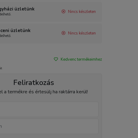
gyházi üzletünk
Nincs készleten
elhető.
ceni üzletünk
Nincs készleten
elhető.
Kedvenc termékeimhez
át
Feliratkozás
el a termékre és értesülj ha raktárra kerül!