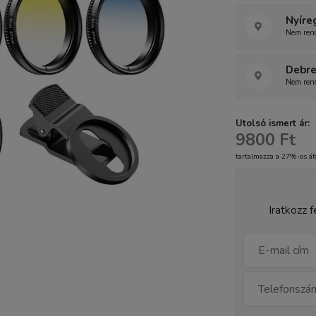
Nyíre
Nem rend
Debre
Nem rend
Utolsó ismert ár:
9800 Ft
tartalmazza a 27%-os áf
Iratkozz f