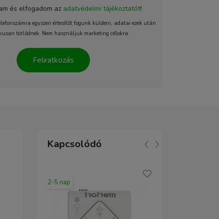
tam és elfogadom az
adatvédelmi tájékoztatót
!
elefonszámra egyszeri értesítőt fogunk küldeni, adatai ezek után
kusan törlődnek. Nem használjuk marketing célokra.
Feliratkozás
Kapcsolódó
2-5 nap