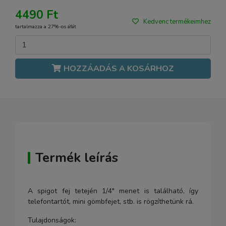
4490 Ft
Kedvenc termékeimhez
tartalmazza a 27%-os áfát
HOZZÁADÁS A KOSÁRHOZ
Termék leírás
A spigot fej tetején 1/4" menet is található, így
telefontartót, mini gömbfejet, stb. is rögzíthetünk rá.
Tulajdonságok: