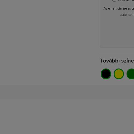
Az email címére és t
automati
További szín
1-2 nap