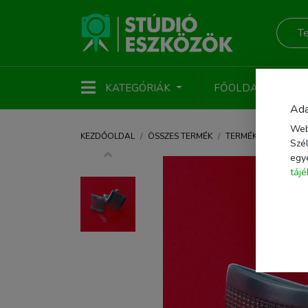
KATEGÓRIÁK
FŐOLDAL
ÚJ
Ada
Web
KEZDŐOLDAL
ÖSSZES TERMÉK
TERMÉKFOTÓZÁS
Szél
egy
táj