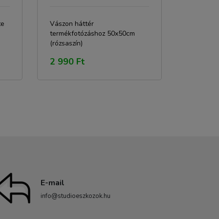
te
Vászon háttér
termékfotózáshoz 50x50cm
(rózsaszín)
2 990 Ft
E-mail
info@studioeszkozok.hu