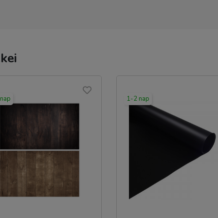
kei
 nap
1-2 nap