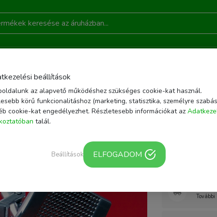
DONSÁGOK
AKCIÓ
RÓLUNK
KAPCSOLAT
B
tkezelési beállítások
oldalunk az alapvető működéshez szükséges cookie-kat használ.
HÁTTÉR
AKRIL FOTÓHÁTTÉR TERMÉKFOTÓZÁSHOZ 50X50CM PIROS
esebb körű funkcionalitáshoz (marketing, statisztika, személyre szabás
éb cookie-kat engedélyezhet. Részletesebb információkat az
Adatkeze
| EAN/Vonalkód: 
ékoztatóban
talál.
Akril fot
50x50cm 
ELFOGADOM
Beállítások
Webár
További 