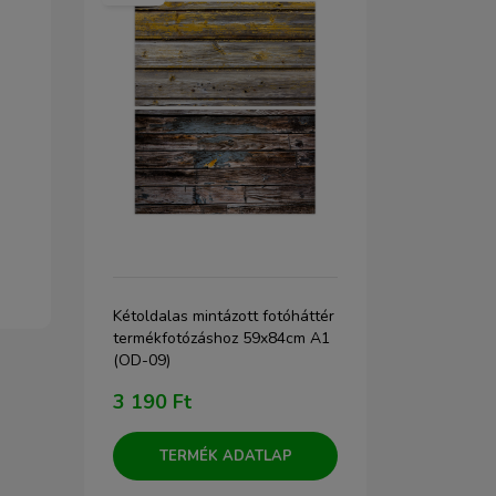
Kétoldalas mintázott fotóháttér
Vászon hátt
cm
termékfotózáshoz 59x84cm A1
termékfotóz
(OD-09)
(barna) (T
3 190 Ft
2 990 Ft
TERMÉK ADATLAP
TERM