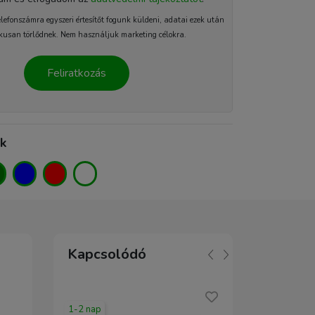
elefonszámra egyszeri értesítőt fogunk küldeni, adatai ezek után
kusan törlődnek. Nem használjuk marketing célokra.
Feliratkozás
ek
Kapcsolódó
1-2 nap
1-2 nap