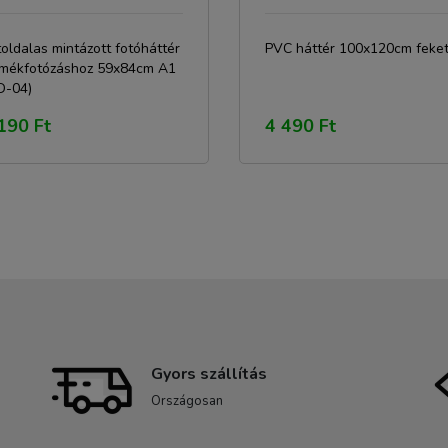
oldalas mintázott fotóháttér
PVC háttér 100x120cm feke
rmékfotózáshoz 59x84cm A1
D-04)
190 Ft
4 490 Ft
Gyors szállítás
Országosan