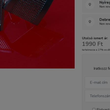
Nyíre
Nem rend
Debre
Nem rend
Utolsó ismert ár:
1990 Ft
tartalmazza a 27%-os áf
Iratkozz f
Elolvas