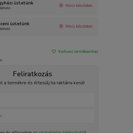
gyházi üzletünk
Nincs készleten
elhető.
ceni üzletünk
Nincs készleten
elhető.
Kedvenc termékeimhez
át
Feliratkozás
el a termékre és értesülj ha raktárra kerül!
tam és elfogadom az
adatvédelmi tájékoztatót
!