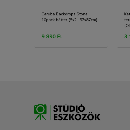
Caruba Backdrops Stone
Két
10pack háttér (5x2 -57x87cm)
te
(O
9 890 Ft
3 