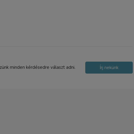
szünk minden kérdésedre választ adni.
Írj nekünk
Vászon háttér
termékfotózáshoz 50x50
(rózsaszín)
2 990 Ft
TERMÉK ADATLAP