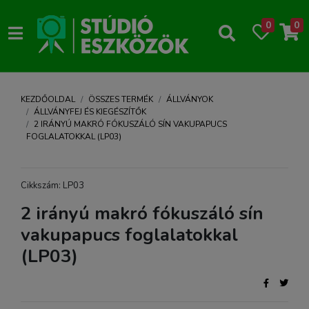
0
0
KEZDŐOLDAL
ÖSSZES TERMÉK
ÁLLVÁNYOK
ÁLLVÁNYFEJ ÉS KIEGÉSZÍTŐK
2 IRÁNYÚ MAKRÓ FÓKUSZÁLÓ SÍN VAKUPAPUCS
FOGLALATOKKAL (LP03)
Cikkszám: LP03
2 irányú makró fókuszáló sín
vakupapucs foglalatokkal
(LP03)