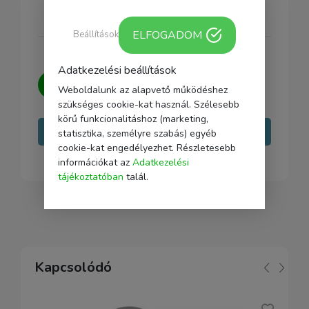
ELFOGADOM
Beállítások
Adatkezelési beállítások
Kérdésed van?
Írj nekünk, igyekszünk
Weboldalunk az alapvető működéshez
minden kérdésedre választ adni.
szükséges cookie-kat használ. Szélesebb
körű funkcionalitáshoz (marketing,
Írj nekünk
statisztika, személyre szabás) egyéb
cookie-kat engedélyezhet. Részletesebb
információkat az
Adatkezelési
tájékoztatóban
talál.
Kapcsolódó