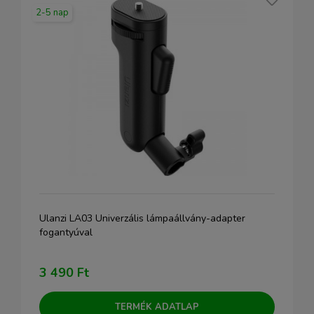
2-5 nap
Ulanzi LA03 Univerzális lámpaállvány-adapter
fogantyúval
3 490 Ft
TERMÉK ADATLAP