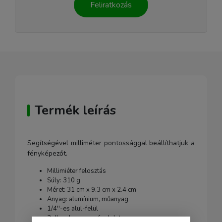
Feliratkozás
Termék leírás
Segítségével milliméter pontossággal beállíthatjuk a
fényképezőt.
Millimiéter felosztás
Súly: 310 g
Méret: 31 cm x 9.3 cm x 2.4 cm
Anyag: alumínium, műanyag
1/4''-es alul-felül
2 db vakupapucs foglalat