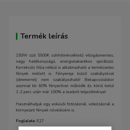
Termék leírás
150W izzó 5500K színhőmérsékletű villogásmentes,
nagy hatékonyságú, energiatakarékos spirálizzó.
Korrekciós fólia nélkül is alkalmazható a természetes
fények mellett is. Fényereje külső szabályzóval
(dimmerrel) nem szabályozható! Bekapcsoláskor
azonnal kb 60% fényerővel működik és körül belül
1-2 perc után már 100% a leadott teljesítménye!
Használhatjuk egy esküvői fotózásnál, videózásnál a
környezeti fények növelésére is.
Foglalata
: E27