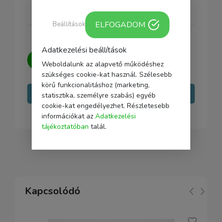
ELFOGADOM
Beállítások
Adatkezelési beállítások
Kérdésed van?
Írj nekünk, igyekszünk
Weboldalunk az alapvető működéshez
minden kérdésedre választ adni.
szükséges cookie-kat használ. Szélesebb
körű funkcionalitáshoz (marketing,
Írj nekünk
statisztika, személyre szabás) egyéb
cookie-kat engedélyezhet. Részletesebb
információkat az
Adatkezelési
tájékoztatóban
talál.
Kapcsolódó